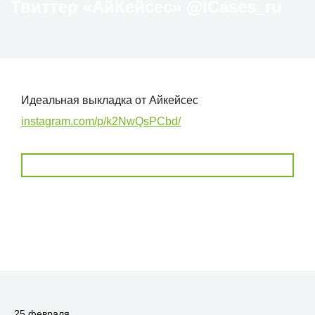
Твиттер «АйКейсес» ‏@iCases_ru
Идеальная выкладка от Айкейсес
instagram.com/p/k2NwQsPCbd/
25 февраля