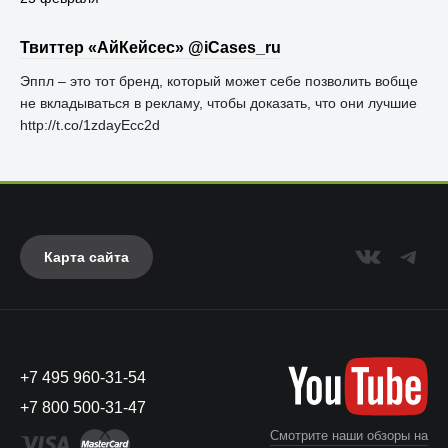
Твиттер «АйКейсес» ‏@iCases_ru
Эппл – это тот бренд, который может себе позволить вобще
не вкладываться в рекламу, чтобы доказать, что они лучшие
http://t.co/1zdayEcc2d
Карта сайта
+7 495 960-31-54
+7 800 500-31-47
Смотрите наши обзоры на