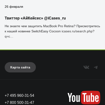
26 февраля
Твиттер «АйКейсес» ‏@iCases_ru
Не знаете чем защитить MacBook Pro Retina? Присмотритесь
к нашей новинке SwitchEasy Cocoon
icases.ru/search.php?
q=c…
Карта сайта
+7 495 960-31-54
+7 800 500-31-47