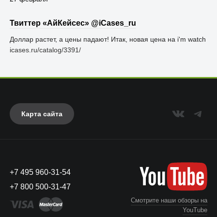
Твиттер «АйКейсес» ‏@iCases_ru
Доллар растет, а цены падают! Итак, новая цена на i'm watch
icases.ru/catalog/3391/
Карта сайта
+7 495 960-31-54
+7 800 500-31-47
Смотрите наши обзоры на
YouTube