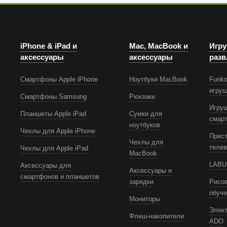
iPhone & iPad и
Mac, MacBook и
Игру
аксессуары
аксессуары
разв
Смартфоны Apple iPhone
Ноутбуки MacBook
Funko
игру
Смартфоны Samsung
Рюкзаки
Игру
Планшеты Apple iPad
Сумки для
смар
ноутбуков
Чехлы для Apple iPhone
Прист
Чехлы для
телев
Чехлы для Apple iPad
MacBook
LABUB
Аксессуары для
Аксессуары и
смартфонов и планшетов
зарядки
Рисов
обуч
Мониторы
Элек
Флеш-накопители
ADO