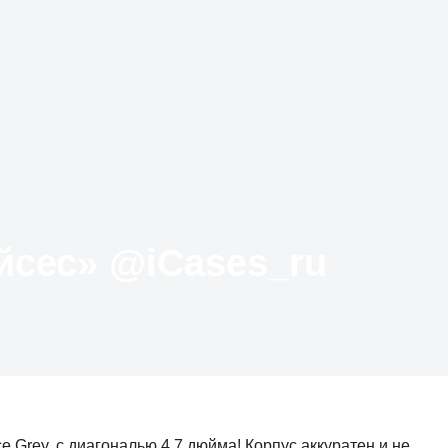
Твиттер «АйКейсес» ‏@iCases_ru
ce Grey, с диагональю 4.7 дюйма! Корпус аккуратен и не