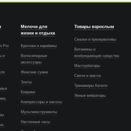
я
Мелочи для
Товары взрослым
жизни и отдыха
Смазки и презервативы
n Pro
Брелоки и карабины
Витамины и
ы и
Велосипедные
возбуждающие средства
аксессуары
Мастурбаторы
для
Женские сумки
Свечи и масла
Зонты
Тренажеры Кегеля
овья
Коврики
Умные вибраторы
ома,
Компрессоры и насосы
Мультиинструменты
ры
Настенные часы
ки,