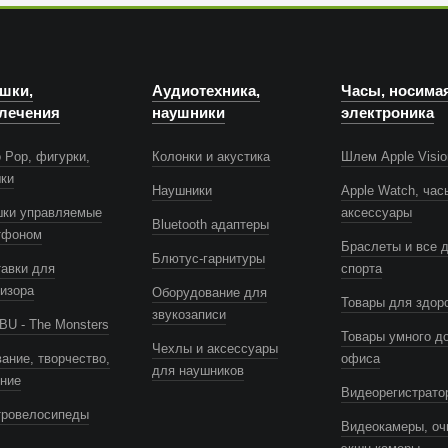
шки,
Аудиотехника,
Часы, носима
лечения
наушники
электроника
 Pop, фигурки,
Колонки и акустика
Шлем Apple Visio
шки
Наушники
Apple Watch, час
шки управляемые
аксессуары
Bluetooth адаптеры
тфоном
Браслеты и все 
Блютус-гарнитуры
авки для
спорта
изора
Оборудование для
Товары для здор
звукозаписи
U - The Monsters
Товары умного д
Чехлы и аксессуары
ание, творчество,
офиса
для наушников
ение
Видеорегистрато
тровелосипеды
Видеокамеры, оч