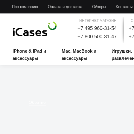
iPhone & iPad и аксессуары
Mac, MacBook и аксессуары
Игрушки, развлечени
Про компанию
Оплата и доставка
Обзоры
Контакты
ИНТЕРНЕТ МАГАЗИН
С
+7 495 960-31-54
+7
+7 800 500-31-47
+7
iPhone & iPad и
Mac, MacBook и
Игрушки,
аксессуары
аксессуары
развлече
Обратно