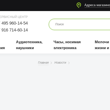
я
Аудиотехника, наушники
Часы, носимая электроника
Мелочи для жизни и отдыха
Адреса магазино
ЕРВИСНЫЙ ЦЕНТР
 495 960-14-54
 916 714-60-14
Аудиотехника,
Часы, носимая
Мелочи
ния
наушники
электроника
жизни и
Главная
Новости