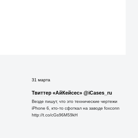
31 марта
Твиттер «АйКейсес» ‏@iCases_ru
Везде пишут, что это технические чертежи
iPhone 6, кто-то сфоткал на заводе foxconn
http://t.co/cGs96M59kH