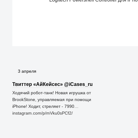
3 апреля
Твиттер «АйКейсес» ‏@iCases_ru
Ходячий робот-танк! Новая игрушка от
BrookStone, управляемая при помощи
iPhone! Ходит, стреляет - 7990…
instagram.com/p/mVku0sPCf2/