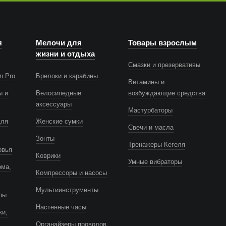
я
Мелочи для
Товары взрослым
жизни и отдыха
Смазки и презервативы
n Pro
Брелоки и карабины
Витамины и
ы и
Велосипедные
возбуждающие средства
аксессуары
Мастурбаторы
для
Женские сумки
Свечи и масла
Зонты
Тренажеры Кегеля
овья
Коврики
Умные вибраторы
ома,
Компрессоры и насосы
Мультиинструменты
ры
Настенные часы
ки,
Органайзеры проводов