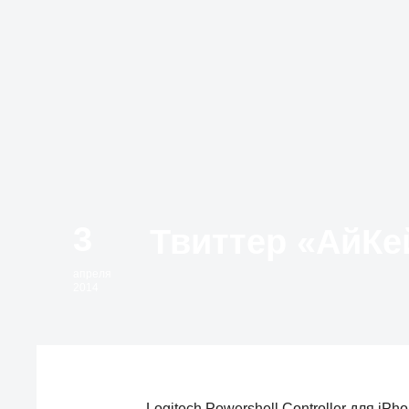
3
апреля
2014
Logitech Powershell Controller для iPh