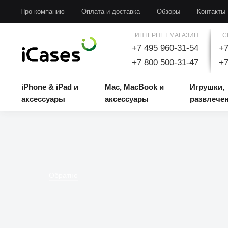
iPhone & iPad и аксессуары
Mac, MacBook и аксессуары
Игрушки, развлечени
Про компанию
Оплата и доставка
Обзоры
Контакты
ИНТЕРНЕТ МАГАЗИН
С
+7 495 960-31-54
+7
+7 800 500-31-47
+7
iPhone & iPad и
Mac, MacBook и
Игрушки,
аксессуары
аксессуары
развлече
Обратно