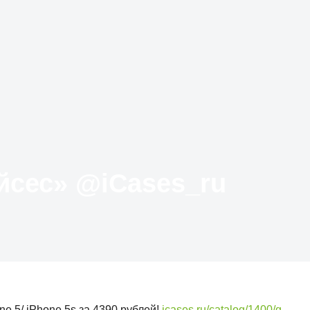
Твиттер «АйКейсес» ‏@iCases_ru
one 5/ iPhone 5s за 4390 рублей!
icases.ru/catalog/1400/g…