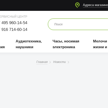
я
Аудиотехника, наушники
Часы, носимая электроника
Мелочи для жизни и отдыха
Адреса магазино
ЕРВИСНЫЙ ЦЕНТР
 495 960-14-54
 916 714-60-14
Аудиотехника,
Часы, носимая
Мелочи
ния
наушники
электроника
жизни и
Главная
Новости