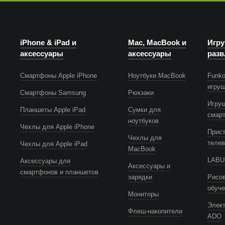
iPhone & iPad и
Mac, MacBook и
Игру
аксессуары
аксессуары
разв
Смартфоны Apple iPhone
Ноутбуки MacBook
Funko
игру
Смартфоны Samsung
Рюкзаки
Игру
Планшеты Apple iPad
Сумки для
смар
ноутбуков
Чехлы для Apple iPhone
Прист
Чехлы для
телев
Чехлы для Apple iPad
MacBook
LABUB
Аксессуары для
Аксессуары и
смартфонов и планшетов
зарядки
Рисов
обуч
Мониторы
Элек
Флеш-накопители
ADO