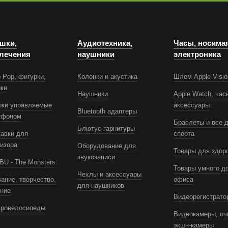
шки,
Аудиотехника,
Часы, носима
лечения
наушники
электроника
 Pop, фигурки,
Колонки и акустика
Шлем Apple Visio
шки
Наушники
Apple Watch, час
шки управляемые
аксессуары
Bluetooth адаптеры
тфоном
Браслеты и все 
Блютус-гарнитуры
авки для
спорта
изора
Оборудование для
Товары для здор
звукозаписи
U - The Monsters
Товары умного д
Чехлы и аксессуары
ание, творчество,
офиса
для наушников
ение
Видеорегистрато
тровелосипеды
Видеокамеры, оч
экшн-камеры