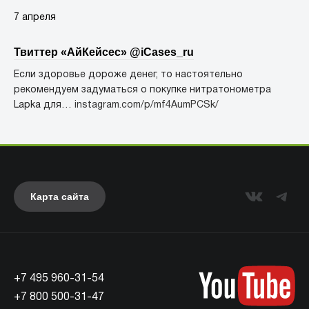
7 апреля
Твиттер «АйКейсес» ‏@iCases_ru
Если здоровье дороже денег, то настоятельно
рекомендуем задуматься о покупке нитратонометра
Lapka для…
instagram.com/p/mf4AumPCSk/
Карта сайта
+7 495 960-31-54
+7 800 500-31-47