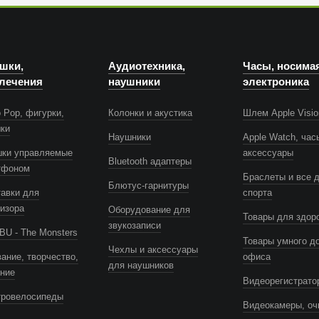
шки,
Аудиотехника,
Часы, носима
лечения
наушники
электроника
 Pop, фигурки,
Колонки и акустика
Шлем Apple Visio
шки
Наушники
Apple Watch, час
шки управляемые
аксессуары
Bluetooth адаптеры
тфоном
Браслеты и все 
Блютус-гарнитуры
авки для
спорта
изора
Оборудование для
Товары для здор
звукозаписи
U - The Monsters
Товары умного д
Чехлы и аксессуары
ание, творчество,
офиса
для наушников
ение
Видеорегистрато
тровелосипеды
Видеокамеры, оч