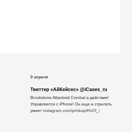
9 апреля
Твиттер «АйКейсес» ‏@iCases_ru
Brookstone Attacknid Combat в действии!
Управляется с iPhone! Он еще и стрелять
умеет
instagram.com/p/mkxpAYvCf_/