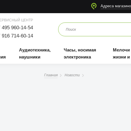
я
Аудиотехника, наушники
Часы, носимая электроника
Мелочи для жизни и отдыха
Адреса магазино
ЕРВИСНЫЙ ЦЕНТР
 495 960-14-54
 916 714-60-14
Аудиотехника,
Часы, носимая
Мелочи
ния
наушники
электроника
жизни и
Главная
Новости