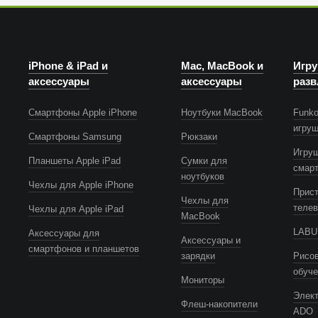
iPhone & iPad и
Mac, MacBook и
Игру
аксессуары
аксессуары
разв
Смартфоны Apple iPhone
Ноутбуки MacBook
Funko
игру
Смартфоны Samsung
Рюкзаки
Игру
Планшеты Apple iPad
Сумки для
смар
ноутбуков
Чехлы для Apple iPhone
Прист
Чехлы для
телев
Чехлы для Apple iPad
MacBook
LABUB
Аксессуары для
Аксессуары и
смартфонов и планшетов
зарядки
Рисов
обуч
Мониторы
Элек
Флеш-накопители
ADO