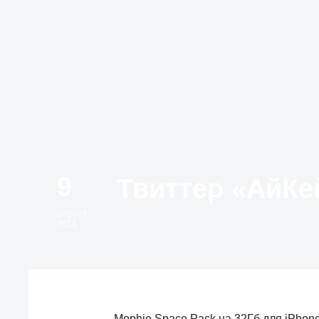
9
апреля
2014
Mophie Space Pack на 32Гб для iPhone