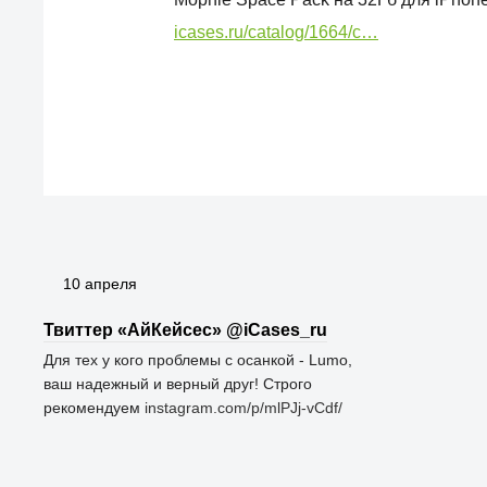
icases.ru/catalog/1664/c…
10 апреля
Твиттер «АйКейсес» ‏@iCases_ru
Для тех у кого проблемы с осанкой - Lumo,
ваш надежный и верный друг! Строго
рекомендуем
instagram.com/p/mlPJj-vCdf/