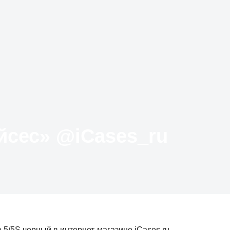
Твиттер «АйКейсес» ‏@iCases_ru
 5/5S черный в интернет-магазине iCases.ru