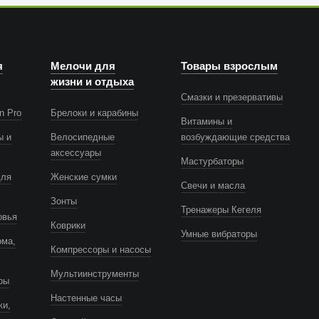
я
Мелочи для
Товары взрослым
жизни и отдыха
Смазки и презервативы
n Pro
Брелоки и карабины
Витамины и
ы и
Велосипедные
возбуждающие средства
аксессуары
Мастурбаторы
для
Женские сумки
Свечи и масла
Зонты
Тренажеры Кегеля
овья
Коврики
Умные вибраторы
ома,
Компрессоры и насосы
Мультиинструменты
ры
Настенные часы
ки,