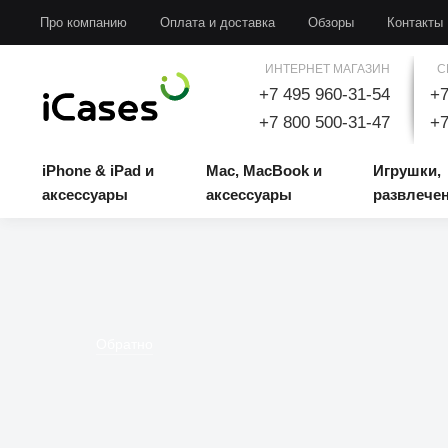
iPhone & iPad и аксессуары
Mac, MacBook и аксессуары
Игрушки, развлечени
Про компанию
Оплата и доставка
Обзоры
Контакты
ИНТЕРНЕТ МАГАЗИН
С
+7 495 960-31-54
+7
+7 800 500-31-47
+7
iPhone & iPad и
Mac, MacBook и
Игрушки,
аксессуары
аксессуары
развлече
Обратно