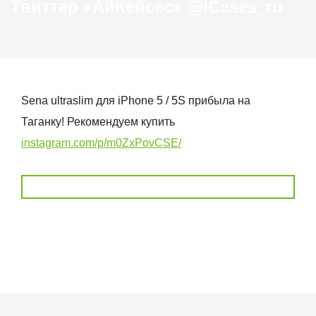
Твиттер «АйКейсес» ‏@iCases_ru
Sena ultraslim для iPhone 5 / 5S прибыла на
Таганку! Рекомендуем купить
instagram.com/p/m0ZxPovCSE/