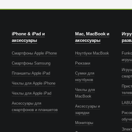
iPhone & iPad и
Mac, MacBook и
Игру
аксессуары
аксессуары
разв
Смартфоны Apple iPhone
Ноутбуки MacBook
Funko
игру
Смартфоны Samsung
Рюкзаки
Игру
Планшеты Apple iPad
Сумки для
смар
ноутбуков
Чехлы для Apple iPhone
Прист
Чехлы для
телев
Чехлы для Apple iPad
MacBook
LABUB
Аксессуары для
Аксессуары и
смартфонов и планшетов
зарядки
Рисов
обуч
Мониторы
Элек