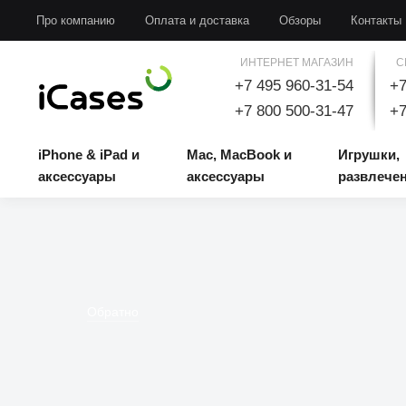
iPhone & iPad и аксессуары
Mac, MacBook и аксессуары
Игрушки, развлечени
Про компанию
Оплата и доставка
Обзоры
Контакты
ИНТЕРНЕТ МАГАЗИН
С
+7 495 960-31-54
+7
+7 800 500-31-47
+7
iPhone & iPad и
Mac, MacBook и
Игрушки,
аксессуары
аксессуары
развлече
Обратно