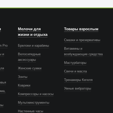
я
Мелочи для
Товары взрослым
жизни и отдыха
Смазки и презервативы
n Pro
Брелоки и карабины
Витамины и
ы и
Велосипедные
возбуждающие средства
аксессуары
Мастурбаторы
для
Женские сумки
Свечи и масла
Зонты
Тренажеры Кегеля
овья
Коврики
Умные вибраторы
ома,
Компрессоры и насосы
Мультиинструменты
ры
Настенные часы