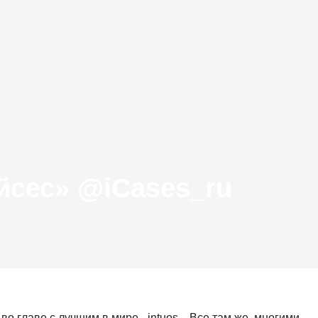
Твиттер «АйКейсес» ‏@iCases_ru
о главе с лучшим в мире - intuos... Все там же, многими