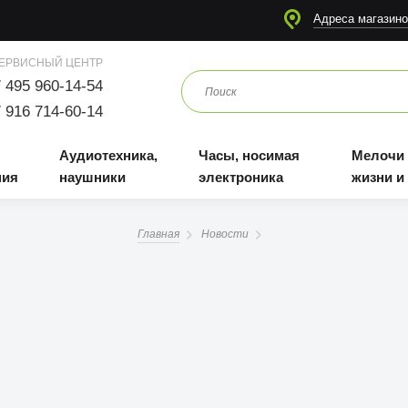
я
Аудиотехника, наушники
Часы, носимая электроника
Мелочи для жизни и отдыха
Адреса магазино
ЕРВИСНЫЙ ЦЕНТР
 495 960-14-54
 916 714-60-14
Аудиотехника,
Часы, носимая
Мелочи
ния
наушники
электроника
жизни и
Главная
Новости