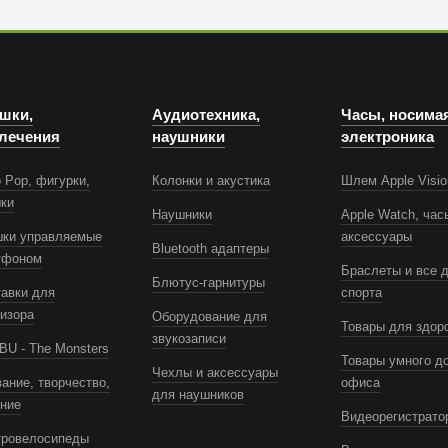
шки,
Аудиотехника,
Часы, носима
лечения
наушники
электроника
 Pop, фигурки,
Колонки и акустика
Шлем Apple Visio
шки
Наушники
Apple Watch, час
шки управляемые
аксессуары
Bluetooth адаптеры
тфоном
Браслеты и все 
Блютус-гарнитуры
авки для
спорта
изора
Оборудование для
Товары для здор
звукозаписи
U - The Monsters
Товары умного д
Чехлы и аксессуары
ание, творчество,
офиса
для наушников
ение
Видеорегистрато
тровелосипеды