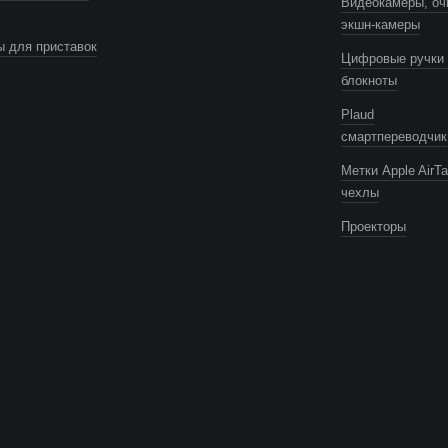
Видеокамеры, оч
экшн-камеры
 для приставок
Цифровые ручки 
блокноты
Plaud
смартпереводчик
Метки Apple AirTa
чехлы
Проекторы