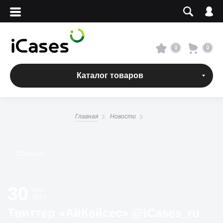
Вход
Регистрация
Сервисный центр
0
0
О магазине
Каталог товаров
Оплата и доставка
Главная
Новости
Адреса магазинов
Обратно
Вакансии
30
+7 495 960-31-54
мая
2014
+7 800 500-31-47
Твиттер «АйКейсес» ‏@iCases_ru