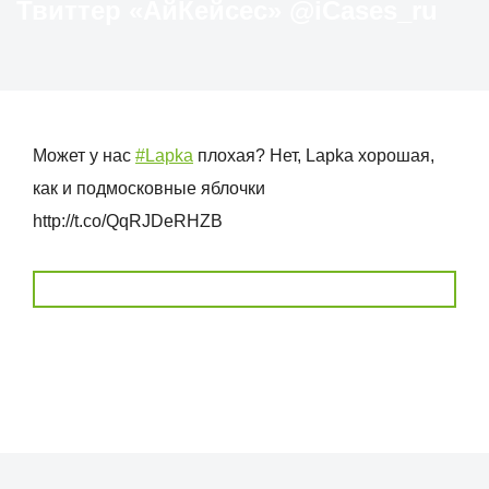
Твиттер «АйКейсес» ‏@iCases_ru
Может у нас
#Lapka
плохая? Нет, Lapka хорошая,
как и подмосковные яблочки
http://t.co/QqRJDeRHZB