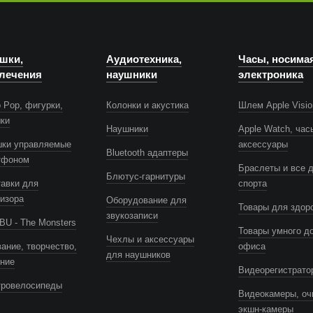
шки,
Аудиотехника,
Часы, носима
лечения
наушники
электроника
 Pop, фигурки,
Колонки и акустика
Шлем Apple Visio
шки
Наушники
Apple Watch, час
шки управляемые
аксессуары
Bluetooth адаптеры
тфоном
Браслеты и все 
Блютус-гарнитуры
авки для
спорта
изора
Оборудование для
Товары для здор
звукозаписи
U - The Monsters
Товары умного д
Чехлы и аксессуары
ание, творчество,
офиса
для наушников
ение
Видеорегистрато
тровелосипеды
Видеокамеры, оч
экшн-камеры