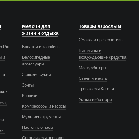
я
Мелочи для
Товары взрослым
жизни и отдыха
Смазки и презервативы
n Pro
Брелоки и карабины
Витамины и
ы и
Велосипедные
возбуждающие средства
аксессуары
Мастурбаторы
для
Женские сумки
Свечи и масла
Зонты
Тренажеры Кегеля
овья
Коврики
Умные вибраторы
ома,
Компрессоры и насосы
Мультиинструменты
ры
Настенные часы
ки,
Органайзеры проводов