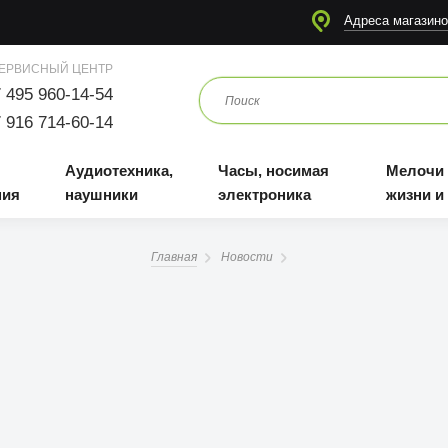
я
Аудиотехника, наушники
Часы, носимая электроника
Мелочи для жизни и отдыха
Адреса магазино
ЕРВИСНЫЙ ЦЕНТР
 495 960-14-54
 916 714-60-14
Аудиотехника,
Часы, носимая
Мелочи
ния
наушники
электроника
жизни и
Главная
Новости