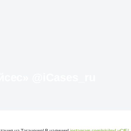
Твиттер «АйКейсес» ‏@iCases_ru
тания на Таганочке! В наличии!
instagram.com/p/siIgxLvCfF/