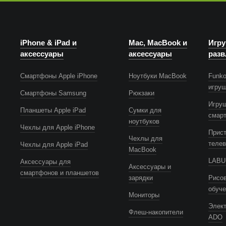
iPhone & iPad и
Mac, MacBook и
Игру
аксессуары
аксессуары
разв
Смартфоны Apple iPhone
Ноутбуки MacBook
Funko
игру
Смартфоны Samsung
Рюкзаки
Игру
Планшеты Apple iPad
Сумки для
смар
ноутбуков
Чехлы для Apple iPhone
Прист
Чехлы для
телев
Чехлы для Apple iPad
MacBook
LABUB
Аксессуары для
Аксессуары и
смартфонов и планшетов
зарядки
Рисов
обуч
Мониторы
Элек
Флеш-накопители
ADO