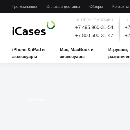
iPhone & iPad и аксессуары
Mac, MacBook и аксессуары
Игрушки, развлечени
Про компанию
Оплата и доставка
Обзоры
Контакты
ИНТЕРНЕТ МАГАЗИН
С
+7 495 960-31-54
+7
+7 800 500-31-47
+7
iPhone & iPad и
Mac, MacBook и
Игрушки,
аксессуары
аксессуары
развлече
Обратно