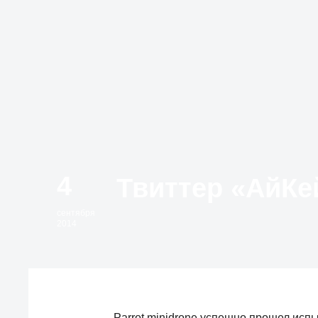
4
сентября
2014
Parrot minidrone успешно прошел испы