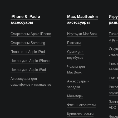
iPhone & iPad и
Mac, MacBook и
Игру
аксессуары
аксессуары
разв
Смартфоны Apple iPhone
Ноутбуки MacBook
Funko
игру
Смартфоны Samsung
Рюкзаки
Игру
Планшеты Apple iPad
Сумки для
смар
ноутбуков
Чехлы для Apple iPhone
Прист
Чехлы для
телев
Чехлы для Apple iPad
MacBook
LABUB
Аксессуары для
Аксессуары и
смартфонов и планшетов
зарядки
Рисов
обуч
Мониторы
Элек
Флеш-накопители
ADO
Криптокошельки
Чехлы