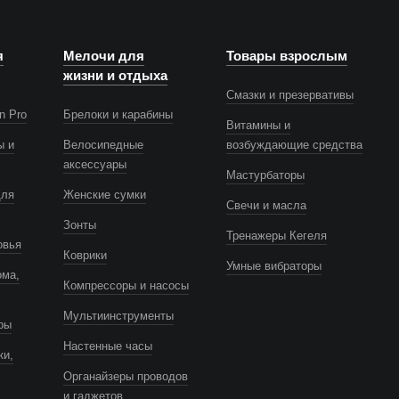
я
Мелочи для
Товары взрослым
жизни и отдыха
Смазки и презервативы
n Pro
Брелоки и карабины
Витамины и
ы и
Велосипедные
возбуждающие средства
аксессуары
Мастурбаторы
для
Женские сумки
Свечи и масла
Зонты
Тренажеры Кегеля
овья
Коврики
Умные вибраторы
ома,
Компрессоры и насосы
Мультиинструменты
ры
Настенные часы
ки,
Органайзеры проводов
и гаджетов