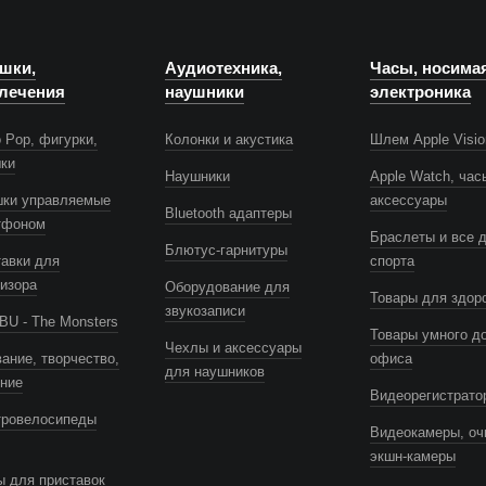
шки,
Аудиотехника,
Часы, носима
лечения
наушники
электроника
 Pop, фигурки,
Колонки и акустика
Шлем Apple Visio
шки
Наушники
Apple Watch, час
шки управляемые
аксессуары
Bluetooth адаптеры
тфоном
Браслеты и все 
Блютус-гарнитуры
авки для
спорта
изора
Оборудование для
Товары для здор
звукозаписи
U - The Monsters
Товары умного д
Чехлы и аксессуары
ание, творчество,
офиса
для наушников
ение
Видеорегистрато
тровелосипеды
Видеокамеры, оч
экшн-камеры
 для приставок