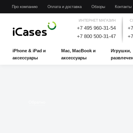
iPhone & iPad и аксессуары
Mac, MacBook и аксессуары
Игрушки, развлечени
Про компанию
Оплата и доставка
Обзоры
Контакты
ИНТЕРНЕТ МАГАЗИН
С
+7 495 960-31-54
+7
+7 800 500-31-47
+7
iPhone & iPad и
Mac, MacBook и
Игрушки,
аксессуары
аксессуары
развлече
Обратно