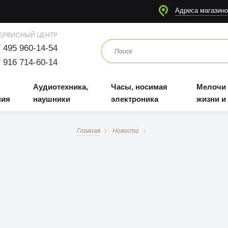
я
Аудиотехника, наушники
Часы, носимая электроника
Мелочи для жизни и отдыха
Адреса магазино
ЕРВИСНЫЙ ЦЕНТР
 495 960-14-54
 916 714-60-14
Аудиотехника,
Часы, носимая
Мелочи
ния
наушники
электроника
жизни и
Главная
Новости