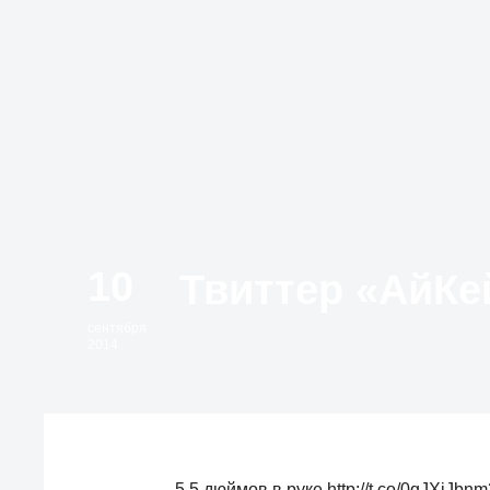
10
сентября
2014
5.5 дюймов в руке http://t.co/0qJXiJbnm