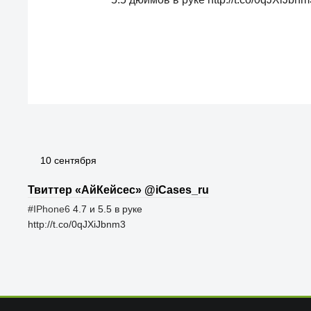
10 сентября
Твиттер «АйКейсес» ‏@iCases_ru
#IPhone6
4.7 и 5.5 в руке
http://t.co/0qJXiJbnm3