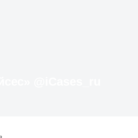
Твиттер «АйКейсес» ‏@iCases_ru
3