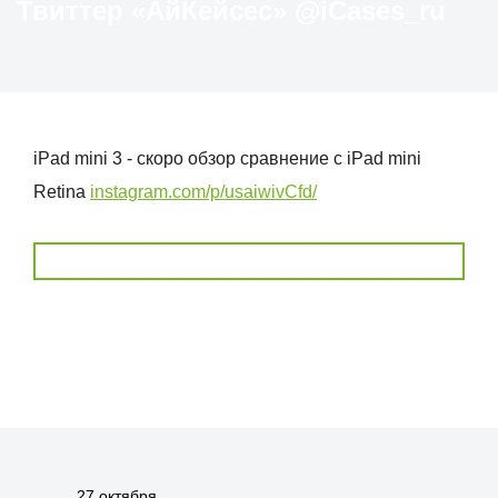
Твиттер «АйКейсес» ‏@iCases_ru
iPad mini 3 - скоро обзор сравнение с iPad mini
Retina
instagram.com/p/usaiwivCfd/
27 октября