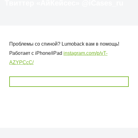
Твиттер «АйКейсес» ‏@iCases_ru
Проблемы со спиной? Lumoback вам в помощь!
Работает с iPhone/iPad
instagram.com/p/vT-
AZYPCcC/