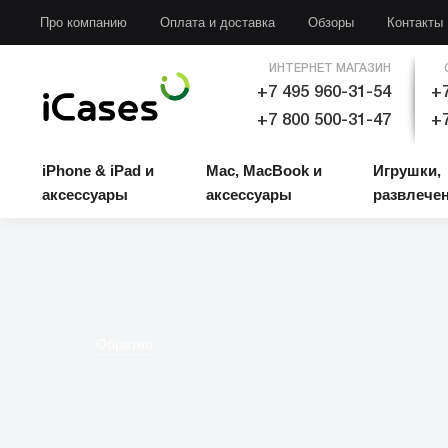
iPhone & iPad и аксессуары
Mac, MacBook и аксессуары
Игрушки, развлечени
Про компанию
Оплата и доставка
Обзоры
Контакты
ИНТЕРНЕТ МАГАЗИН
+7 495 960-31-54
+7
+7 800 500-31-47
+7
iPhone & iPad и
Mac, MacBook и
Игрушки,
аксессуары
аксессуары
развлече
Обратно