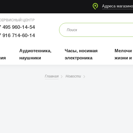
я
Аудиотехника, наушники
Часы, носимая электроника
Мелочи для жизни и отдыха
Адреса магазино
СЕРВИСНЫЙ ЦЕНТР
 495 960-14-54
 916 714-60-14
Аудиотехника,
Часы, носимая
Мелочи
ния
наушники
электроника
жизни и
Главная
Новости