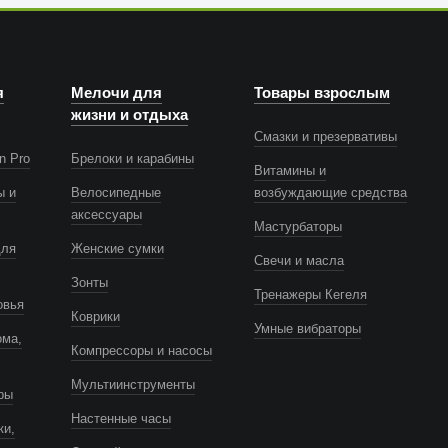
я
Мелочи для
Товары взрослым
жизни и отдыха
Смазки и презервативы
n Pro
Брелоки и карабины
Витамины и
ы и
Велосипедные
возбуждающие средства
аксессуары
Мастурбаторы
для
Женские сумки
Свечи и масла
Зонты
Тренажеры Кегеля
овья
Коврики
Умные вибраторы
ома,
Компрессоры и насосы
Мультиинструменты
ры
Настенные часы
ки,