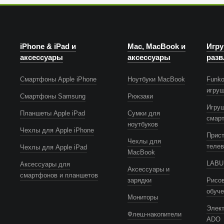
iPhone & iPad и
Mac, MacBook и
Игру
аксессуары
аксессуары
разв
Смартфоны Apple iPhone
Ноутбуки MacBook
Funko
игру
Смартфоны Samsung
Рюкзаки
Игру
Планшеты Apple iPad
Сумки для
смар
ноутбуков
Чехлы для Apple iPhone
Прист
Чехлы для
телев
Чехлы для Apple iPad
MacBook
LABUB
Аксессуары для
Аксессуары и
смартфонов и планшетов
зарядки
Рисов
обуч
Мониторы
Элек
Флеш-накопители
ADO