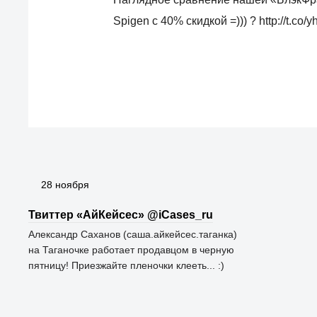
Spigen с 40% скидкой =))) ? http://t.co
28 ноября
Твиттер «АйКейсес» ‏@iCases_ru
Александр Саханов (саша.айкейсес.таганка)
на Таганочке работает продавцом в черную
пятницу! Приезжайте пленочки клееть... :)