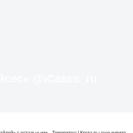
Твиттер «АйКейсес» ‏@iCases_ru
дей» с остальными... Торопитесь! Когда вы еще купите