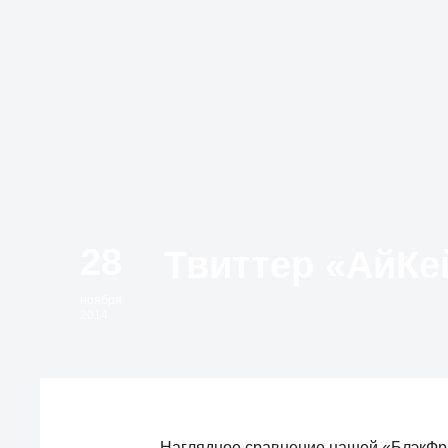
28
ноября
2014
Наглядное сравнение нашей «БлэкФрай