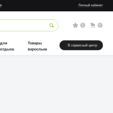
Товары взрослым
в
Личный кабинет
0
0
 для
Товары
В сервисный центр
 отдыха
взрослым