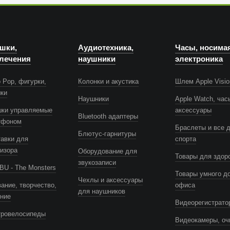
шки,
Аудиотехника,
Часы, носима
лечения
наушники
электроника
 Pop, фигурки,
Колонки и акустика
Шлем Apple Visio
шки
Наушники
Apple Watch, час
шки управляемые
аксессуары
Bluetooth адаптеры
тфоном
Браслеты и все 
Блютус-гарнитуры
авки для
спорта
изора
Оборудование для
Товары для здор
звукозаписи
U - The Monsters
Товары умного д
Чехлы и аксессуары
ание, творчество,
офиса
для наушников
ение
Видеорегистрато
тровелосипеды
Видеокамеры, оч