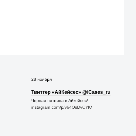
28 ноября
Твиттер «АйКейсес» ‏@iCases_ru
Черная пятница в Айкейсес!
instagram.com/p/v64OsDvCYK/