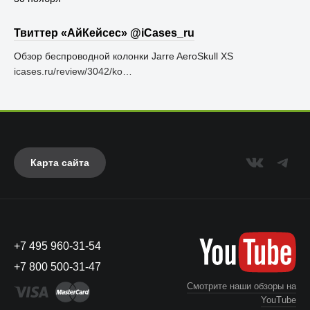
Твиттер «АйКейсес» ‏@iCases_ru
Обзор беспроводной колонки Jarre AeroSkull XS
icases.ru/review/3042/ko…
Карта сайта
+7 495 960-31-54
+7 800 500-31-47
Смотрите наши обзоры на
YouTube