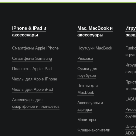
iPhone & iPad и
Mac, MacBook и
Игру
аксессуары
аксессуары
разв
Смартфоны Apple iPhone
Ноутбуки MacBook
Funko
игру
Смартфоны Samsung
Рюкзаки
Игру
Планшеты Apple iPad
Сумки для
смар
ноутбуков
Чехлы для Apple iPhone
Прист
Чехлы для
телев
Чехлы для Apple iPad
MacBook
LABUB
Аксессуары для
Аксессуары и
смартфонов и планшетов
зарядки
Рисов
обуч
Мониторы
Элек
Флеш-накопители
ADO