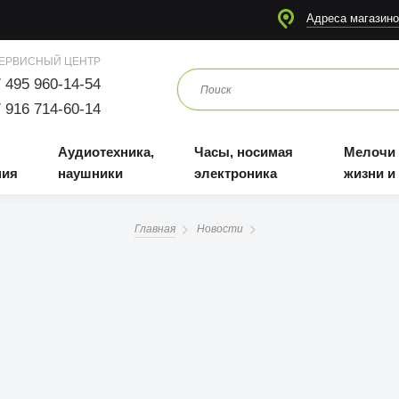
я
Аудиотехника, наушники
Часы, носимая электроника
Мелочи для жизни и отдыха
Адреса магазино
ЕРВИСНЫЙ ЦЕНТР
 495 960-14-54
 916 714-60-14
Аудиотехника,
Часы, носимая
Мелочи
ния
наушники
электроника
жизни и
Главная
Новости