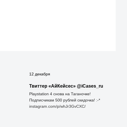
12 декабря
Твиттер «АйКейсес» ‏@iCases_ru
Playstation 4 снова на Таганочке!
Подписчикам 500 рублей скидочка! :-*
instagram.com/p/whJr3GvCXC/