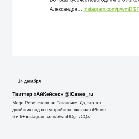
Александра…
instagram.com/p/wmDf9
14 декабря
Твиттер «АйКейсес» ‏@iCases_ru
Moga Rebel снова на Таганочке. Да, это тот
джойстик под все устройства, включая iPhone
6 и 6+
instagram.com/p/wmHDgTvCQx/