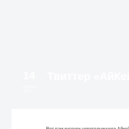
14
декабря
2014
Вот вам кусочек новогодничного Айкей