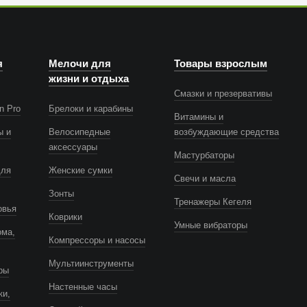
я
Мелочи для
Товары взрослым
жизни и отдыха
Смазки и презервативы
n Pro
Брелоки и карабины
Витамины и
ы и
Велосипедные
возбуждающие средства
аксессуары
Мастурбаторы
для
Женские сумки
Свечи и масла
Зонты
Тренажеры Кегеля
овья
Коврики
Умные вибраторы
ома,
Компрессоры и насосы
Мультиинструменты
ры
Настенные часы
ки,