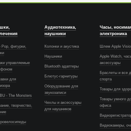
шки,
Аудиотехника,
Часы, носима
лечения
наушники
электроника
 Pop, фигурки,
Колонки и акустика
Шлем Apple Visio
шки
Наушники
Apple Watch, час
шки управляемые
аксессуары
Bluetooth адаптеры
тфоном
Браслеты и все 
Блютус-гарнитуры
авки для
спорта
изора
Оборудование для
Товары для здор
звукозаписи
U - The Monsters
Товары умного д
Чехлы и аксессуары
ание, творчество,
офиса
для наушников
ение
Видеорегистрато
тровелосипеды
Видеокамеры, оч