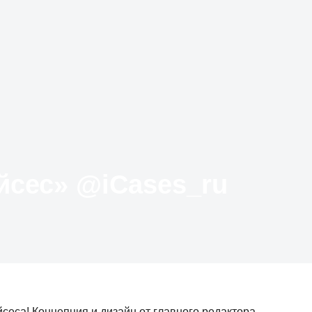
Твиттер «АйКейсес» ‏@iCases_ru
сеса! Концепция и дизайн от главного редактора -