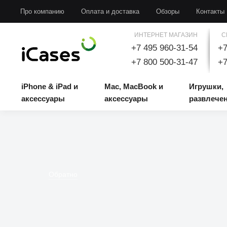
iPhone & iPad и аксессуары
Mac, MacBook и аксессуары
Игрушки, развлечени
Про компанию
Оплата и доставка
Обзоры
Контакты
ИНТЕРНЕТ МАГАЗИН
С
+7 495 960-31-54
+7
+7 800 500-31-47
+7
iPhone & iPad и
Mac, MacBook и
Игрушки,
аксессуары
аксессуары
развлече
Обратно