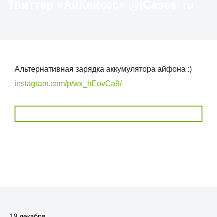
Твиттер «АйКейсес» ‏@iCases_ru
Альтернативная зарядка аккумулятора айфона :)
instagram.com/p/wx_hEovCa9/
19 декабря