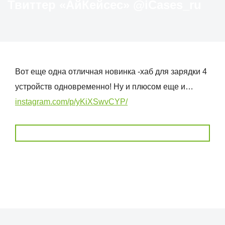
Твиттер «АйКейсес» ‏@iCases_ru
Вот еще одна отличная новинка -хаб для зарядки 4
устройств одновременно! Ну и плюсом еще и…
instagram.com/p/yKiXSwvCYP/