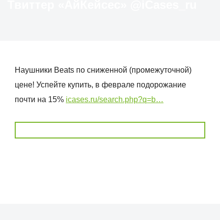
Твиттер «АйКейсес» ‏@iCases_ru
Наушники Beats по сниженной (промежуточной)
цене! Успейте купить, в феврале подорожание
почти на 15%
icases.ru/search.php?q=b…