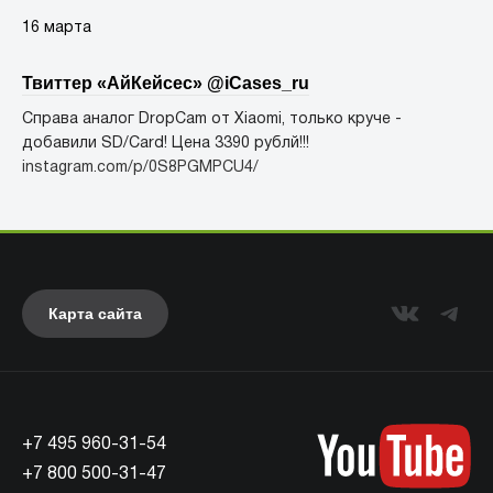
16 марта
Твиттер «АйКейсес» ‏@iCases_ru
Справа аналог DropCam от Xiaomi, только круче -
добавили SD/Card! Цена 3390 рублй!!!
instagram.com/p/0S8PGMPCU4/
Карта сайта
+7 495 960-31-54
+7 800 500-31-47