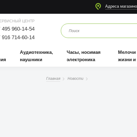
я
Аудиотехника, наушники
Часы, носимая электроника
Мелочи для жизни и отдыха
Адреса магазино
ЕРВИСНЫЙ ЦЕНТР
 495 960-14-54
 916 714-60-14
Аудиотехника,
Часы, носимая
Мелочи
ния
наушники
электроника
жизни и
Главная
Новости