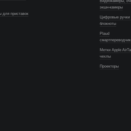
Видеокамеры, оч
экшн-камеры
 для приставок
Цифровые ручки 
блокноты
Plaud
смартпереводчик
Метки Apple AirTa
чехлы
Проекторы