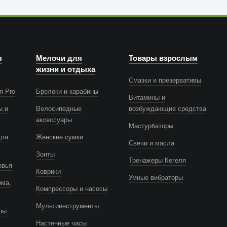
я
Мелочи для
Товары взрослым
жизни и отдыха
Смазки и презервативы
n Pro
Брелоки и карабины
Витамины и
ы и
Велосипедные
возбуждающие средства
аксессуары
Мастурбаторы
для
Женские сумки
Свечи и масла
Зонты
Тренажеры Кегеля
овья
Коврики
Умные вибраторы
ома,
Компрессоры и насосы
Мультиинструменты
ры
Настенные часы