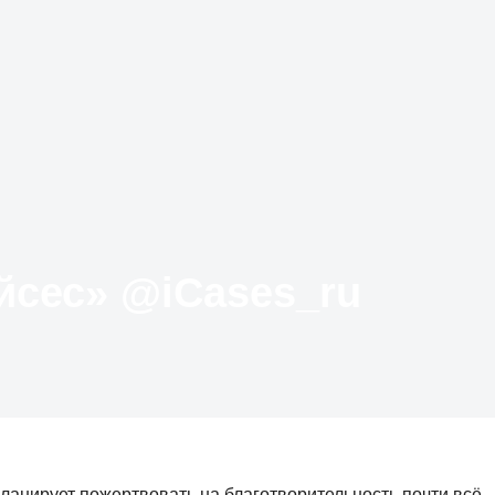
Твиттер «АйКейсес» ‏@iCases_ru
 планирует пожертвовать на благотворительность почти всё