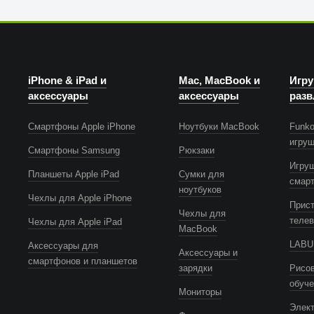
iPhone & iPad и
Mac, MacBook и
Игру
аксессуары
аксессуары
разв
Смартфоны Apple iPhone
Ноутбуки MacBook
Funko
игру
Смартфоны Samsung
Рюкзаки
Игру
Планшеты Apple iPad
Сумки для
смар
ноутбуков
Чехлы для Apple iPhone
Прист
Чехлы для
телев
Чехлы для Apple iPad
MacBook
LABUB
Аксессуары для
Аксессуары и
смартфонов и планшетов
зарядки
Рисов
обуч
Мониторы
Элек