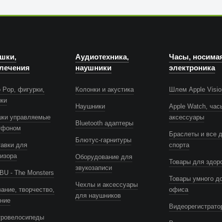
шки,
Аудиотехника,
Часы, носима
лечения
наушники
электроника
 Pop, фигурки,
Колонки и акустика
Шлем Apple Visio
шки
Наушники
Apple Watch, час
шки управляемые
аксессуары
Bluetooth адаптеры
тфоном
Браслеты и все 
Блютус-гарнитуры
авки для
спорта
изора
Оборудование для
Товары для здор
звукозаписи
U - The Monsters
Товары умного д
Чехлы и аксессуары
ание, творчество,
офиса
для наушников
ение
Видеорегистрато
тровелосипеды