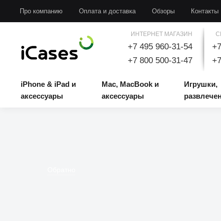
iPhone & iPad и аксессуары
Mac, MacBook и аксессуары
Игрушки, развлечени
Про компанию
Оплата и доставка
Обзоры
Контакты
ИНТЕРНЕТ МАГАЗИН
С
+7 495 960-31-54
+7
+7 800 500-31-47
+7
iPhone & iPad и
Mac, MacBook и
Игрушки,
аксессуары
аксессуары
развлече
Обратно