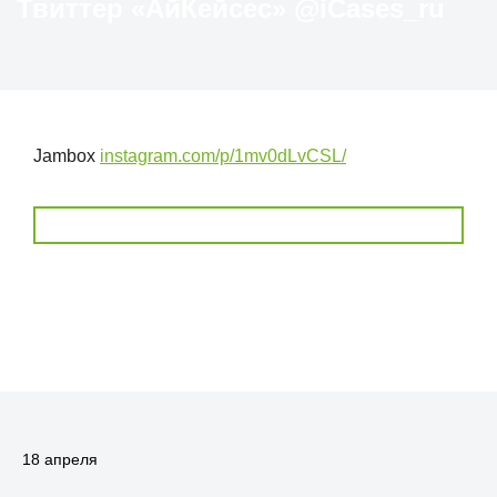
Твиттер «АйКейсес» ‏@iCases_ru
Jambox
instagram.com/p/1mv0dLvCSL/
18 апреля