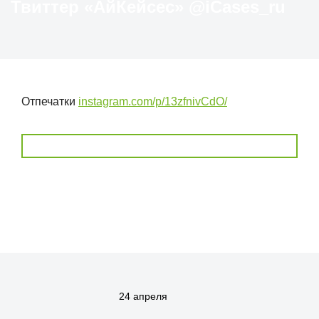
Твиттер «АйКейсес» ‏@iCases_ru
Отпечатки
instagram.com/p/13zfnivCdO/
24 апреля