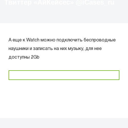
Твиттер «АйКейсес» ‏@iCases_ru
А еще к Watch можно подключить беспроводные
наушники и записать на них музыку, для нее
доступны 2Gb