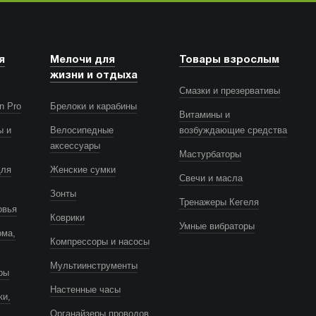
я
Мелочи для
Товары взрослым
жизни и отдыха
Смазки и презервативы
n Pro
Брелоки и карабины
Витамины и
ы и
Велосипедные
возбуждающие средства
аксессуары
Мастурбаторы
для
Женские сумки
Свечи и масла
Зонты
Тренажеры Кегеля
овья
Коврики
Умные вибраторы
ома,
Компрессоры и насосы
Мультиинструменты
ры
Настенные часы
ки,
Органайзеры проводов