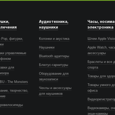
ушки,
Аудиотехника,
Часы, носима
влечения
наушники
электроника
 Pop, фигурки,
Колонки и акустика
Шлем Apple Visio
шки
Наушники
Apple Watch, час
шки управляемые
аксессуары
Bluetooth адаптеры
тфоном
Браслеты и все 
Блютус-гарнитуры
авки для
спорта
изора
Оборудование для
Товары для здор
звукозаписи
U - The Monsters
Товары умного д
Чехлы и аксессуары
ание, творчество,
офиса
для наушников
ение
Видеорегистрато
тровелосипеды
Видеокамеры, оч
экшн-камеры