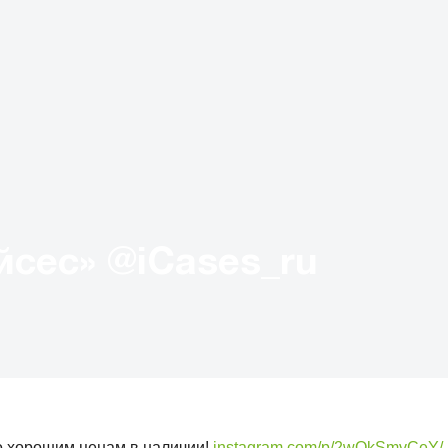
Твиттер «АйКейсес» ‏@iCases_ru
о хорошим ценам в наличии!
instagram.com/p/2wOkSmvCeY/