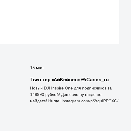
15 мая
Твиттер «АйКейсес» ‏@iCases_ru
Новый DJI Inspire One для подписчиков за
149990 рублей! Дешевле ну нигде не
найдете! Нигде!
instagram.com/p/2tguIPPCXG/