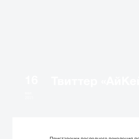
16
мая
2015
Приставочки последнего поколения п