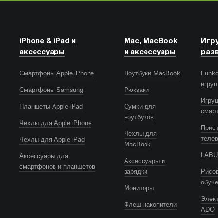
iPhone & iPad и
Mac, MacBook
Игр
аксессуары
и аксессуары
раз
Смартфоны Apple iPhone
Ноутбуки MacBook
Funko
игру
Смартфоны Samsung
Рюкзаки
Игру
Планшеты Apple iPad
Сумки для
смар
ноутбуков
Чехлы для Apple iPhone
Прист
Чехлы для
телев
Чехлы для Apple iPad
MacBook
LABUB
Аксессуары для
Аксессуары и
смартфонов и планшетов
зарядки
Рисов
обуч
Мониторы
Элек
Флеш-накопители
ADO