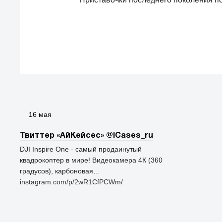
16 мая
Твиттер «АйКейсес» ‏@iCases_ru
DJI Inspire One - самый продаинутый
квадрокоптер в мире! Видеокамера 4К (360
градусов), карбоновая…
instagram.com/p/2wR1CfPCWm/