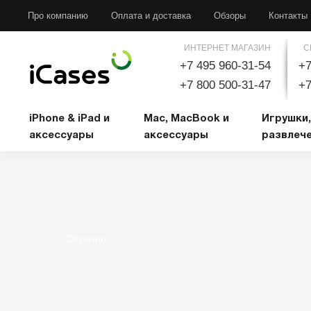
iPhone & iPad и аксессуары
Mac, MacBook и аксессуары
Игрушки, развлечени
Про компанию
Оплата и доставка
Обзоры
Контакты
ИНТЕРНЕТ МАГАЗИН
С
+7 495 960-31-54
+7
+7 800 500-31-47
+7
iPhone & iPad и
Mac, MacBook и
Игрушки,
аксессуары
аксессуары
развлеч
Обратно