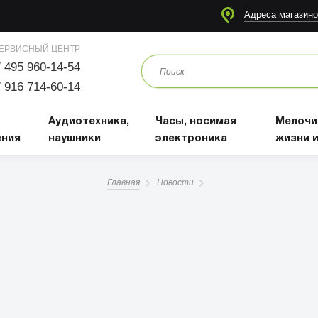
я
Аудиотехника, наушники
Часы, носимая электроника
Мелочи для жизни и отдыха
Адреса магазино
ЕРВИСНЫЙ ЦЕНТР
 495 960-14-54
 916 714-60-14
Аудиотехника,
Часы, носимая
Мелочи
ения
наушники
электроника
жизни 
Главная
Новости