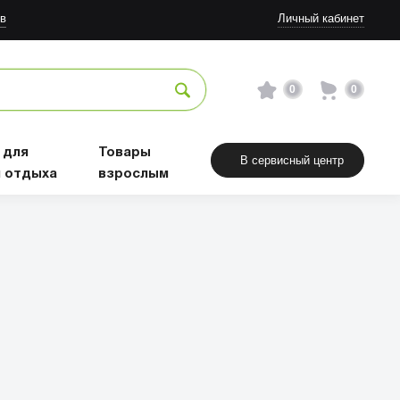
в
Личный кабинет
0
0
 для
Товары
В сервисный центр
и отдыха
взрослым