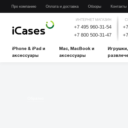
iPhone & iPad и аксессуары
Mac, MacBook и аксессуары
Игрушки, развлечени
Про компанию
Оплата и доставка
Обзоры
Контакты
ИНТЕРНЕТ МАГАЗИН
С
+7 495 960-31-54
+7
+7 800 500-31-47
+7
iPhone & iPad и
Mac, MacBook и
Игрушки,
аксессуары
аксессуары
развлеч
Обратно