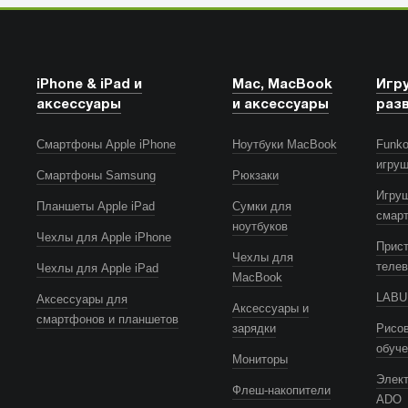
iPhone & iPad и
Mac, MacBook
Игр
аксессуары
и аксессуары
раз
Смартфоны Apple iPhone
Ноутбуки MacBook
Funko
игру
Смартфоны Samsung
Рюкзаки
Игру
Планшеты Apple iPad
Сумки для
смар
ноутбуков
Чехлы для Apple iPhone
Прист
Чехлы для
телев
Чехлы для Apple iPad
MacBook
LABUB
Аксессуары для
Аксессуары и
смартфонов и планшетов
зарядки
Рисов
обуч
Мониторы
Элек
Флеш-накопители
ADO