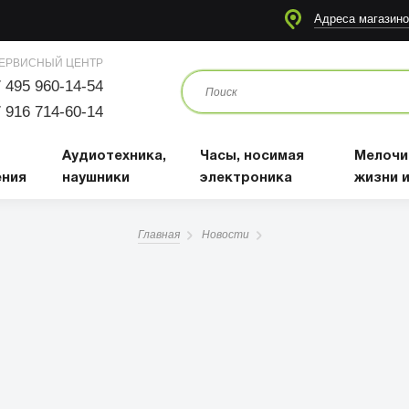
я
Аудиотехника, наушники
Часы, носимая электроника
Мелочи для жизни и отдыха
Адреса магазино
ЕРВИСНЫЙ ЦЕНТР
 495 960-14-54
 916 714-60-14
Аудиотехника,
Часы, носимая
Мелочи
ения
наушники
электроника
жизни 
Главная
Новости