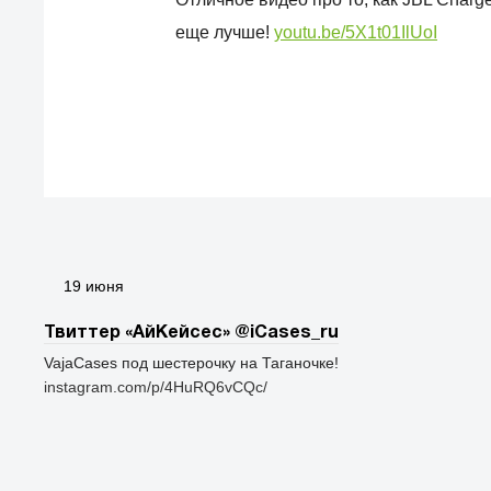
еще лучше!
youtu.be/5X1t01IlUoI
19 июня
Твиттер «АйКейсес» ‏@iCases_ru
VajaCases под шестерочку на Таганочке!
instagram.com/p/4HuRQ6vCQc/