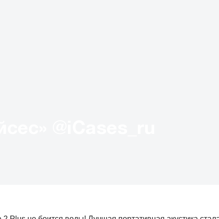
Твиттер «АйКейсес» ‏@iCases_ru
e 2 Plus не боится воды! Лучшая портативная акустика стал