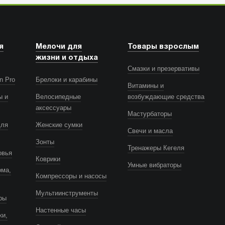
я
Мелочи для
Товары взрослым
жизни и отдыха
Смазки и презервативы
n Pro
Брелоки и карабины
Витамины и
ы и
Велосипедные
возбуждающие средства
аксессуары
Мастурбаторы
для
Женские сумки
Свечи и масла
Зонты
Тренажеры Кегеля
овья
Коврики
Умные вибраторы
ома,
Компрессоры и насосы
Мультиинструменты
ры
Настенные часы
ки,