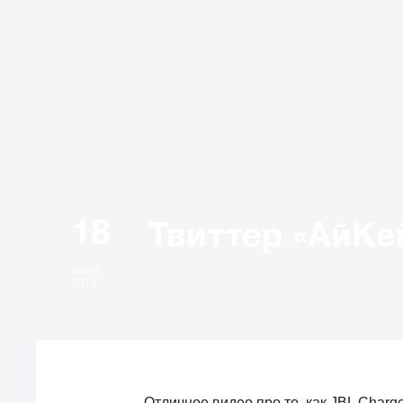
18
июня
2015
Отличное видео про то, как JBL Charg