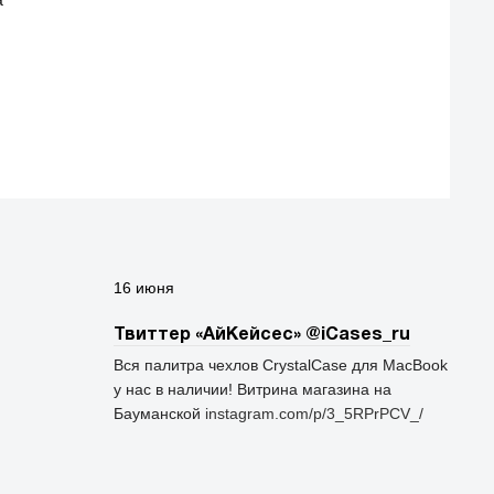
16 июня
Твиттер «АйКейсес» ‏@iCases_ru
Вся палитра чехлов CrystalCase для MacBook
у нас в наличии! Витрина магазина на
Бауманской
instagram.com/p/3_5RPrPCV_/