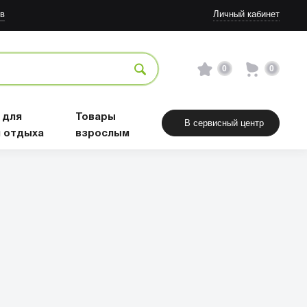
в
Личный кабинет
0
0
 для
Товары
В сервисный центр
и отдыха
взрослым