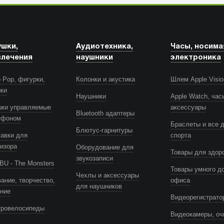
ушки,
Аудиотехника,
Часы, носима
влечения
наушники
электроника
 Pop, фигурки,
Колонки и акустика
Шлем Apple Visio
шки
Наушники
Apple Watch, час
шки управляемые
аксессуары
Bluetooth адаптеры
тфоном
Браслеты и все 
Блютус-гарнитуры
авки для
спорта
изора
Оборудование для
Товары для здор
звукозаписи
U - The Monsters
Товары умного д
Чехлы и аксессуары
ание, творчество,
офиса
для наушников
ение
Видеорегистрато
тровелосипеды
Видеокамеры, оч