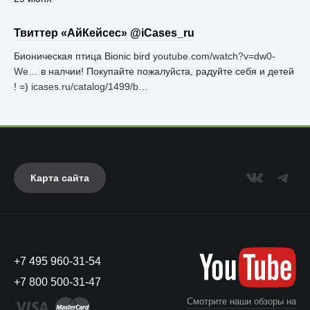
Твиттер «АйКейсес» ‏@iCases_ru
Бионическая птица Bionic bird
youtube.com/watch?v=dw0-
We…
в налчии! Покупайте пожалуйста, радуйте себя и детей
! =)
icases.ru/catalog/1499/b…
Карта сайта
+7 495 960-31-54
+7 800 500-31-47
Смотрите наши обзоры на