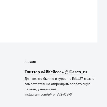
3 июля
Твиттер «АйКейсес» ‏@iCases_ru
Для тех кто был не в курсе - в iMac27 можно
самостоятельно апгрейдить оперативную
память, увеличивая…
instagram.com/p/4phsV2vCSR/