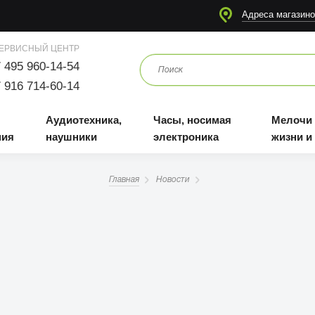
я
Аудиотехника, наушники
Часы, носимая электроника
Мелочи для жизни и отдыха
Адреса магазино
ЕРВИСНЫЙ ЦЕНТР
 495 960-14-54
 916 714-60-14
Аудиотехника,
Часы, носимая
Мелочи
ния
наушники
электроника
жизни и
Главная
Новости