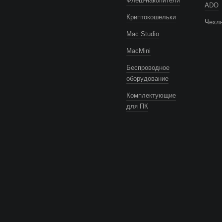
Флеш-накопители
ADO
Криптокошельки
Чехлы
Mac Studio
MacMini
Беспроводное
оборудование
Комплектующие
для ПК