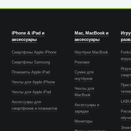
iPhone & iPad и
Mac, MacBook и
Игру
аксессуары
аксессуары
разв
Смартфоны Apple iPhone
Ноутбуки MacBook
Funko
игру
Смартфоны Samsung
Рюкзаки
Игру
Планшеты Apple iPad
Сумки для
смар
ноутбуков
Чехлы для Apple iPhone
Прист
Чехлы для
телев
Чехлы для Apple iPad
MacBook
LABUB
Аксессуары для
Аксессуары и
смартфонов и планшетов
зарядки
Рисов
обуч
Мониторы
Элек