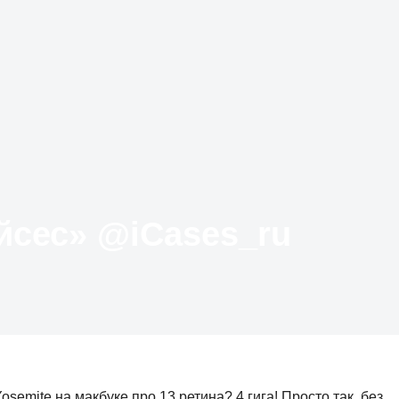
Твиттер «АйКейсес» ‏@iCases_ru
semite на макбуке про 13 ретина? 4 гига! Просто так, без