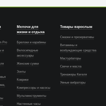
я
Мелочи для
Товары взрослым
жизни и отдыха
Смазки и презервативы
n Pro
Брелоки и карабины
Витамины и
ы и
Велосипедные
возбуждающие средства
аксессуары
Мастурбаторы
для
Женские сумки
Свечи и масла
Зонты
Тренажеры Кегеля
овья
Коврики
Умные вибраторы
ома,
Компрессоры и насосы
Мультиинструменты
ры
Настенные часы