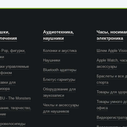
шки,
Аудиотехника,
Часы, носима
лечения
наушники
электроника
 Pop, фигурки,
Колонки и акустика
Шлем Apple Visio
шки
Наушники
Apple Watch, час
шки управляемые
аксессуары
Bluetooth адаптеры
тфоном
Браслеты и все 
Блютус-гарнитуры
авки для
спорта
изора
Оборудование для
Товары для здор
звукозаписи
U - The Monsters
Товары умного д
Чехлы и аксессуары
ание, творчество,
офиса
для наушников
ение
Видеорегистрато
тровелосипеды