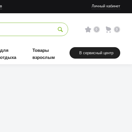
в
Личный кабинет
0
0
 для
Товары
В сервисный центр
 отдыха
взрослым