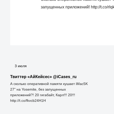
запущенных приложений! http://t.co/rIqk
3 июля
Твиттер «АйКейсес» ‏@iCases_ru
А сколько оперативной памяти кушает iMac5K
27" на Yosemite, без запущенных
приложений?! 20 гигабайт, Карл!!! 20!!!
http://t.co/fkvcb24H1H