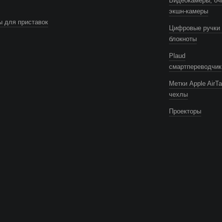
Видеокамеры, оч
экшн-камеры
 для приставок
Цифровые ручки 
блокноты
Plaud
смартпереводчик
Метки Apple AirTa
чехлы
Проекторы