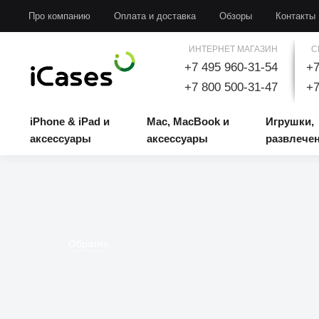
iPhone & iPad и аксессуары
Mac, MacBook и аксессуары
Игрушки, развлечени
Про компанию
Оплата и доставка
Обзоры
Контакты
ИНТЕРНЕТ МАГАЗИН
С
+7 495 960-31-54
+7
+7 800 500-31-47
+7
iPhone & iPad и
Mac, MacBook и
Игрушки,
аксессуары
аксессуары
развлече
Обратно