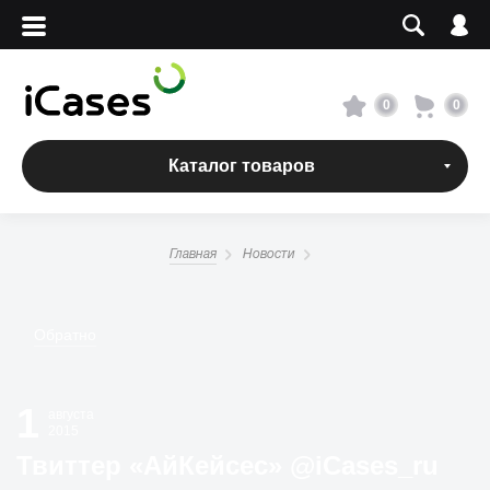
Вход
Регистрация
Сервисный центр
0
0
О магазине
Каталог товаров
Оплата и доставка
Главная
Новости
Адреса магазинов
Обратно
Вакансии
1
+7 495 960-31-54
августа
2015
+7 800 500-31-47
Твиттер «АйКейсес» ‏@iCases_ru