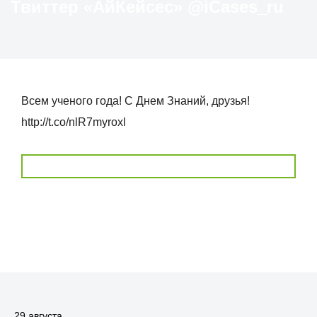
Твиттер «АйКейсес» ‏@iCases_ru
Всем ученого года! С Днем Знаний, друзья!
http://t.co/nlR7myroxl
29 августа