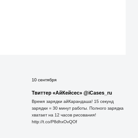
10 сентября
Твиттер «АйКейсес» ‏@iCases_ru
Время зарядки айКарандаша! 15 секунд
зарядки = 30 минут работы. Полного зарядка
хватает на 12 часов рисования!
http://t.co/P8dhxOvQOf