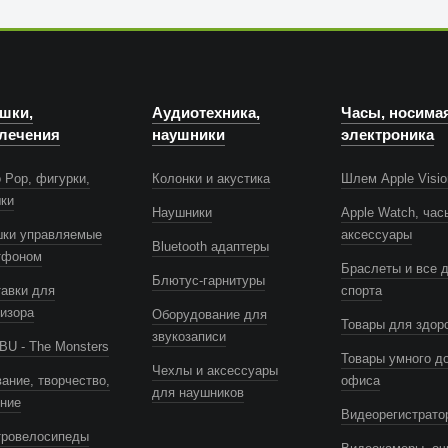
шки,
Аудиотехника,
Часы, носима
лечения
наушники
электроника
 Pop, фигурки,
Колонки и акустика
Шлем Apple Visio
шки
Наушники
Apple Watch, час
шки управляемые
аксессуары
Bluetooth адаптеры
тфоном
Браслеты и все 
Блютус-гарнитуры
авки для
спорта
изора
Оборудование для
Товары для здор
звукозаписи
U - The Monsters
Товары умного д
Чехлы и аксессуары
ание, творчество,
офиса
для наушников
ение
Видеорегистрато
тровелосипеды