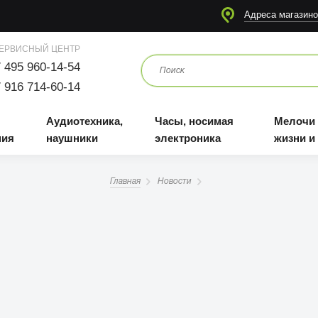
я
Аудиотехника, наушники
Часы, носимая электроника
Мелочи для жизни и отдыха
Адреса магазино
ЕРВИСНЫЙ ЦЕНТР
 495 960-14-54
 916 714-60-14
Аудиотехника,
Часы, носимая
Мелочи
ния
наушники
электроника
жизни и
Главная
Новости