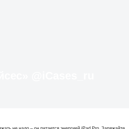
Твиттер «АйКейсес» ‏@iCases_ru
ряжать не надо – он питается энергией iPad Pro. Заряжайте