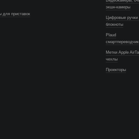
Видеокамеры, оч
экшн-камеры
 для приставок
Цифровые ручки 
блокноты
Plaud
смартпереводчик
Метки Apple AirTa
чехлы
Проекторы