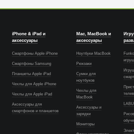
iPhone & iPad и
Mac, MacBook и
Игру
аксессуары
аксессуары
разв
Смартфоны Apple iPhone
Ноутбуки MacBook
Funko
игру
Смартфоны Samsung
Рюкзаки
Игру
Планшеты Apple iPad
Сумки для
смар
ноутбуков
Чехлы для Apple iPhone
Прист
Чехлы для
телев
Чехлы для Apple iPad
MacBook
LABUB
Аксессуары для
Аксессуары и
смартфонов и планшетов
зарядки
Рисов
обуч
Мониторы
Элек