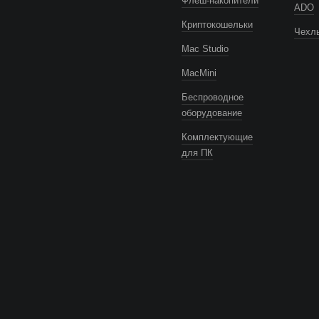
Флеш-накопители
ADO
Криптокошельки
Чехлы
Mac Studio
MacMini
Беспроводное
оборудование
Комплектующие
для ПК