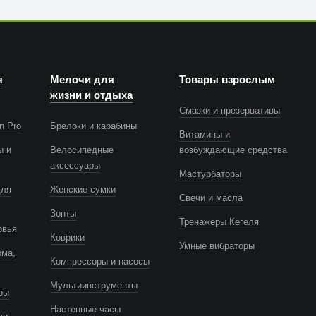
я
Мелочи для
Товары взрослым
жизни и отдыха
Смазки и презервативы
n Pro
Брелоки и карабины
Витамины и
ы и
Велосипедные
возбуждающие средства
аксессуары
Мастурбаторы
для
Женские сумки
Свечи и масла
Зонты
Тренажеры Кегеля
овья
Коврики
Умные вибраторы
ома,
Компрессоры и насосы
Мультиинструменты
ры
Настенные часы