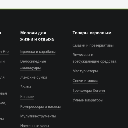
я
Мелочи для
Товары взрослым
жизни и отдыха
Смазки и презервативы
n Pro
Брелоки и карабины
Витамины и
ы и
Велосипедные
возбуждающие средства
аксессуары
Мастурбаторы
для
Женские сумки
Свечи и масла
Зонты
Тренажеры Кегеля
овья
Коврики
Умные вибраторы
ома,
Компрессоры и насосы
Мультиинструменты
ры
Настенные часы