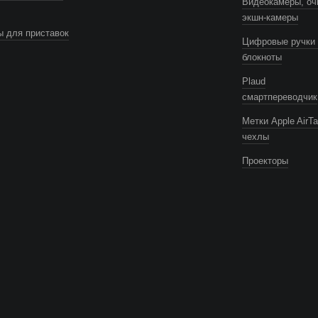
Видеокамеры, оч
экшн-камеры
 для приставок
Цифровые ручки 
блокноты
Plaud
смартпереводчик
Метки Apple AirTa
чехлы
Проекторы