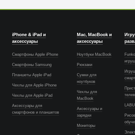
iPhone & iPad и
Mac, MacBook и
Игру
аксессуары
аксессуары
разв
Смартфоны Apple iPhone
Ноутбуки MacBook
Funko
игру
Смартфоны Samsung
Рюкзаки
Игру
Планшеты Apple iPad
Сумки для
смар
ноутбуков
Чехлы для Apple iPhone
Прист
Чехлы для
телев
Чехлы для Apple iPad
MacBook
LABUB
Аксессуары для
Аксессуары и
смартфонов и планшетов
зарядки
Рисов
обуч
Мониторы
Элек