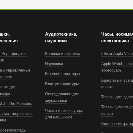
шки,
Аудиотехника,
Часы, носима
лечения
наушники
электроника
 Pop, фигурки,
Колонки и акустика
Шлем Apple Visio
шки
Наушники
Apple Watch, час
шки управляемые
аксессуары
Bluetooth адаптеры
тфоном
Браслеты и все 
Блютус-гарнитуры
авки для
спорта
изора
Оборудование для
Товары для здор
звукозаписи
U - The Monsters
Товары умного д
Чехлы и аксессуары
ание, творчество,
офиса
для наушников
ение
Видеорегистрато
тровелосипеды