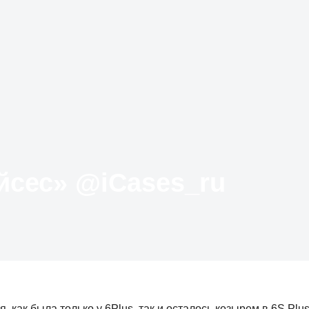
Твиттер «АйКейсес» ‏@iCases_ru
 как была только у 6Plus, так и осталось козырем в 6S Plus