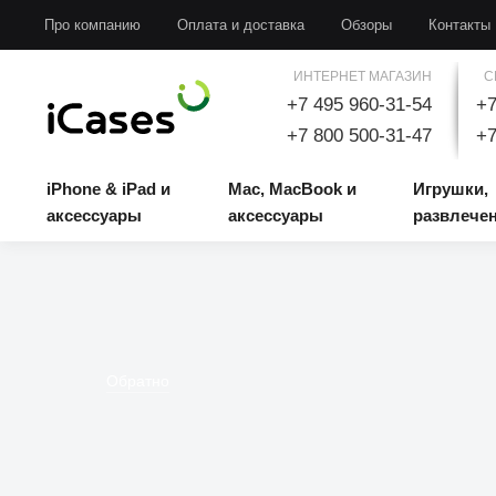
iPhone & iPad и аксессуары
Mac, MacBook и аксессуары
Игрушки, развлечени
Про компанию
Оплата и доставка
Обзоры
Контакты
ИНТЕРНЕТ МАГАЗИН
С
+7 495 960-31-54
+7
+7 800 500-31-47
+7
iPhone & iPad и
Mac, MacBook и
Игрушки,
аксессуары
аксессуары
развлече
Обратно