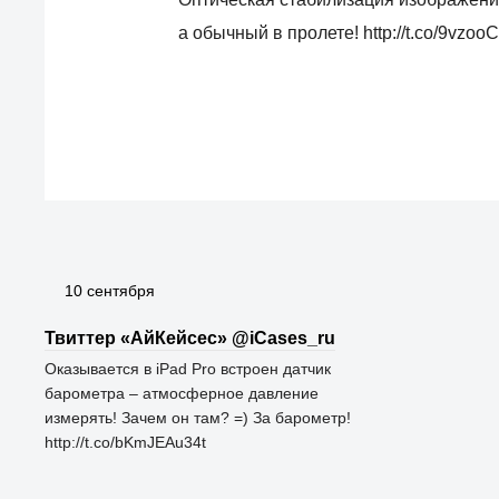
а обычный в пролете! http://t.co/9vzoo
10 сентября
Твиттер «АйКейсес» ‏@iCases_ru
Оказывается в iPad Pro встроен датчик
барометра – атмосферное давление
измерять! Зачем он там? =) За барометр!
http://t.co/bKmJEAu34t