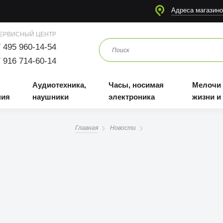
я
Аудиотехника, наушники
Часы, носимая электроника
Мелочи для жизни и отдыха
Адреса магазино
ЕРВИСНЫЙ ЦЕНТР
 495 960-14-54
 916 714-60-14
Аудиотехника,
Часы, носимая
Мелочи
ния
наушники
электроника
жизни и
Главная
Новости