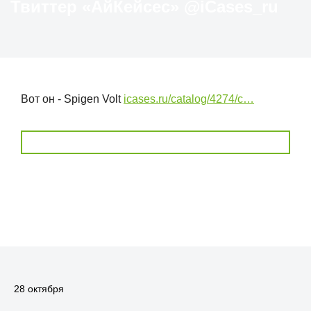
Твиттер «АйКейсес» ‏@iCases_ru
Вот он - Spigen Volt
icases.ru/catalog/4274/c…
28 октября