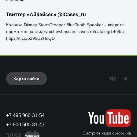
Твиттер «АйКейсес» ‏@iCases_ru
Колонка Disney StormTrooper BlueTooth Speaker – введите
промо-код на скидку «chewbacca»
icases.ru/catalog/1409/a…
https://t.co/o295U2HnQD
Карта сайта
+7 495 960-31-54
+7 800 500-31-47
Смотрите наши обзоры на