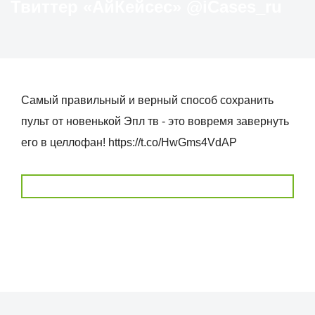
Твиттер «АйКейсес» ‏@iCases_ru
Самый правильный и верный способ сохранить
пульт от новенькой Эпл тв - это вовремя завернуть
его в целлофан! https://t.co/HwGms4VdAP