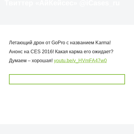
Твиттер «АйКейсес» ‏@iCases_ru
Летающий дрон от GoPro с названием Karma!
Анонс на CES 2016! Какая карма его ожидает?
Думаем – хорошая!
youtu.be/v_HVmFA47w0