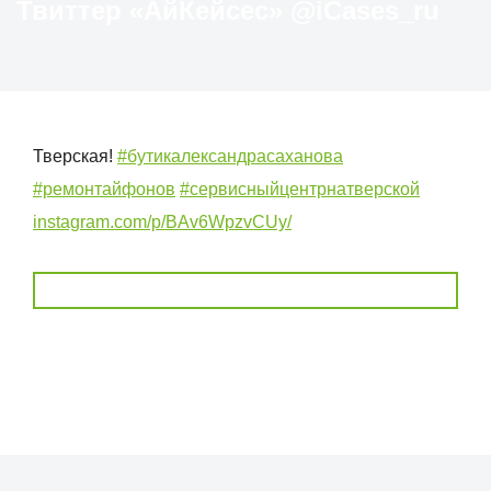
Твиттер «АйКейсес» ‏@iCases_ru
Тверская!
#бутикалександрасаханова
#ремонтайфонов
#сервисныйцентрнатверской
instagram.com/p/BAv6WpzvCUy/