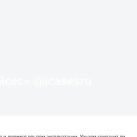
Твиттер «АйКейсес» ‏@icasesru
е и делимся опытом эксплуатации. Узнаем сохранит ли