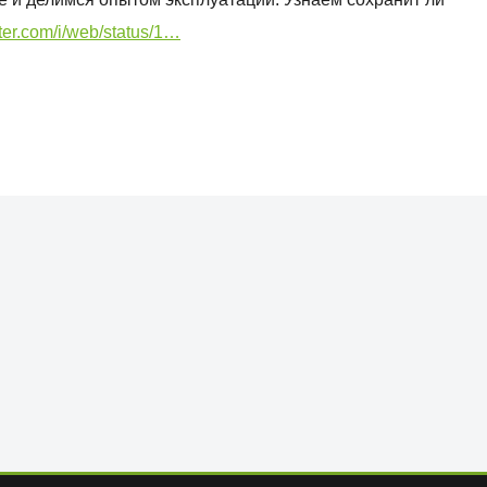
tter.com/i/web/status/1…