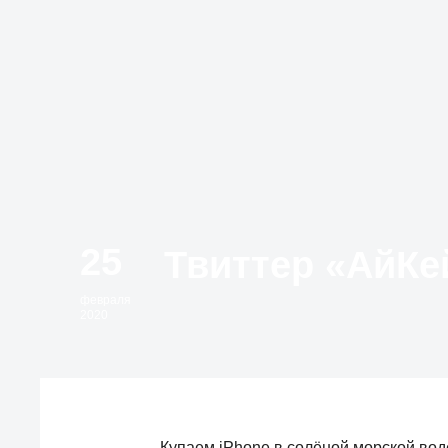
25
февраля
2020
Купаем iPhone в солёной морской вод