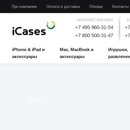
iPhone & iPad и аксессуары
Mac, MacBook и аксессуары
Игрушки, развлечени
Про компанию
Оплата и доставка
Обзоры
Контакты
ИНТЕРНЕТ МАГАЗИН
С
+7 495 960-31-54
+7
+7 800 500-31-47
+7
iPhone & iPad и
Mac, MacBook и
Игрушки,
аксессуары
аксессуары
развлече
Обратно