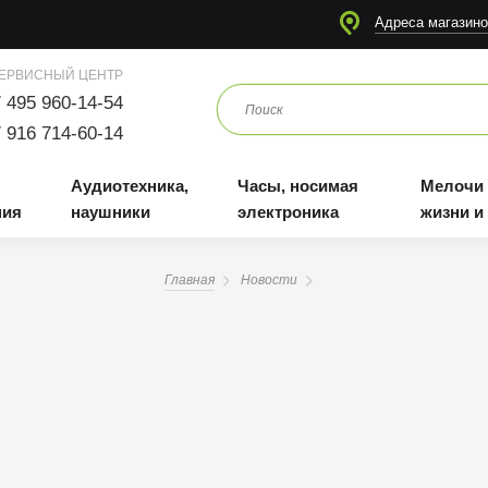
я
Аудиотехника, наушники
Часы, носимая электроника
Мелочи для жизни и отдыха
Адреса магазино
ЕРВИСНЫЙ ЦЕНТР
 495 960-14-54
 916 714-60-14
Аудиотехника,
Часы, носимая
Мелочи
ния
наушники
электроника
жизни и
Главная
Новости