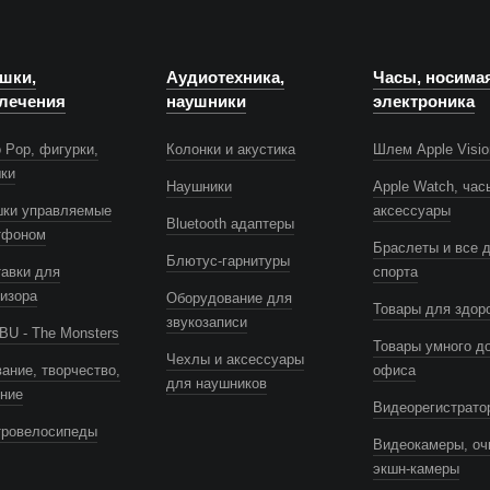
шки,
Аудиотехника,
Часы, носима
лечения
наушники
электроника
 Pop, фигурки,
Колонки и акустика
Шлем Apple Visio
шки
Наушники
Apple Watch, час
шки управляемые
аксессуары
Bluetooth адаптеры
тфоном
Браслеты и все 
Блютус-гарнитуры
авки для
спорта
изора
Оборудование для
Товары для здор
звукозаписи
U - The Monsters
Товары умного д
Чехлы и аксессуары
ание, творчество,
офиса
для наушников
ение
Видеорегистрато
тровелосипеды
Видеокамеры, оч
экшн-камеры