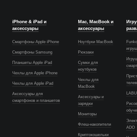
iPhone & iPad и
Mac, MacBook и
Игру
аксессуары
аксессуары
разв
Смартфоны Apple iPhone
Ноутбуки MacBook
Funko
игру
Смартфоны Samsung
Рюкзаки
Игру
Планшеты Apple iPad
Сумки для
смар
ноутбуков
Чехлы для Apple iPhone
Прист
Чехлы для
телев
Чехлы для Apple iPad
MacBook
LABUB
Аксессуары для
Аксессуары и
смартфонов и планшетов
зарядки
Рисов
обуч
Мониторы
Элек
Флеш-накопители
ADO
Криптокошельки