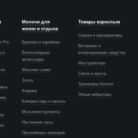
я
Мелочи для
Товары взрослым
жизни и отдыха
Смазки и презервативы
n Pro
Брелоки и карабины
Витамины и
ы и
Велосипедные
возбуждающие средства
аксессуары
Мастурбаторы
для
Женские сумки
Свечи и масла
Зонты
Тренажеры Кегеля
овья
Коврики
Умные вибраторы
ома,
Компрессоры и насосы
Мультиинструменты
ры
Настенные часы
ки,
Органайзеры проводов