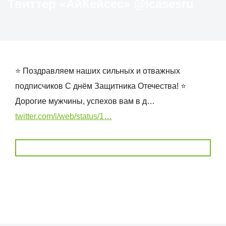
Твиттер «АйКейсес» ‏@icasesru
⭐️ Поздравляем наших сильных и отважных
подписчиков С днём Защитника Отечества! ⭐️
Дорогие мужчины, успехов вам в д…
twitter.com/i/web/status/1…