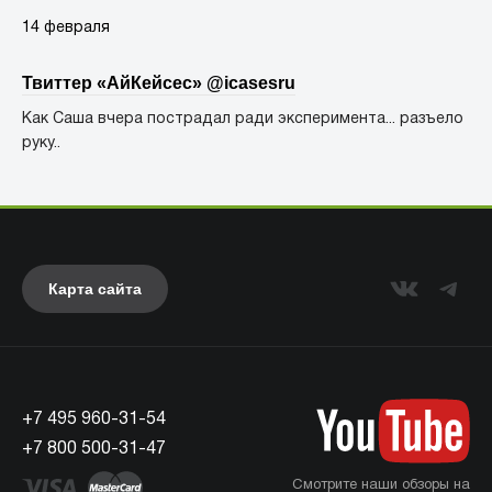
14 февраля
Твиттер «АйКейсес» ‏@icasesru
Как Саша вчера пострадал ради эксперимента... разъело
руку..
Карта сайта
+7 495 960-31-54
+7 800 500-31-47
Смотрите наши обзоры на