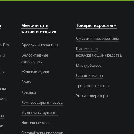
я
Мелочи для
Товары взрослым
жизни и отдыха
Смазки и презервативы
n Pro
Брелоки и карабины
Витамины и
ы и
Велосипедные
возбуждающие средства
аксессуары
Мастурбаторы
для
Женские сумки
Свечи и масла
Зонты
Тренажеры Кегеля
овья
Коврики
Умные вибраторы
ома,
Компрессоры и насосы
Мультиинструменты
ры
Настенные часы
ки,
Органайзеры проводов