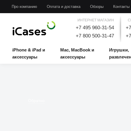
iPhone & iPad и аксессуары
Mac, MacBook и аксессуары
Игрушки, развлечени
Про компанию
Оплата и доставка
Обзоры
Контакты
ИНТЕРНЕТ МАГАЗИН
С
+7 495 960-31-54
+7
+7 800 500-31-47
+7
iPhone & iPad и
Mac, MacBook и
Игрушки,
аксессуары
аксессуары
развлече
Обратно