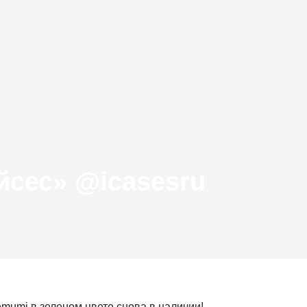
Твиттер «АйКейсес» ‏@icasesru
umi в зеленом цвете снова в наличии!