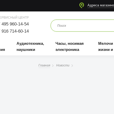
я
Аудиотехника, наушники
Часы, носимая электроника
Мелочи для жизни и отдыха
Адреса магазино
ЕРВИСНЫЙ ЦЕНТР
 495 960-14-54
 916 714-60-14
Аудиотехника,
Часы, носимая
Мелочи
ния
наушники
электроника
жизни и
Главная
Новости