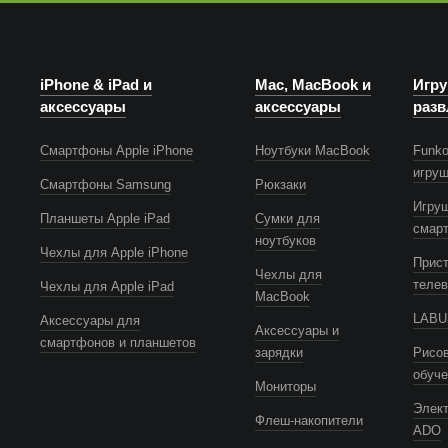
iPhone & iPad и
Mac, MacBook и
Игру
аксессуары
аксессуары
разв
Смартфоны Apple iPhone
Ноутбуки MacBook
Funko
игру
Смартфоны Samsung
Рюкзаки
Игру
Планшеты Apple iPad
Сумки для
смар
ноутбуков
Чехлы для Apple iPhone
Прист
Чехлы для
телев
Чехлы для Apple iPad
MacBook
LABUB
Аксессуары для
Аксессуары и
смартфонов и планшетов
зарядки
Рисов
обуч
Мониторы
Элек
Флеш-накопители
ADO