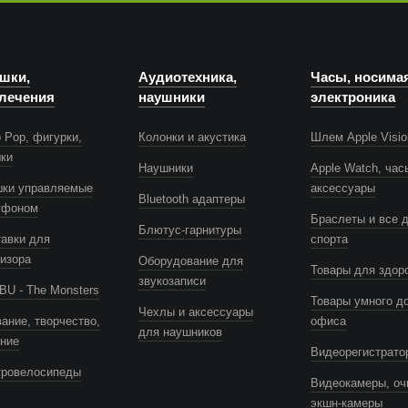
шки,
Аудиотехника,
Часы, носима
лечения
наушники
электроника
 Pop, фигурки,
Колонки и акустика
Шлем Apple Visio
шки
Наушники
Apple Watch, час
шки управляемые
аксессуары
Bluetooth адаптеры
тфоном
Браслеты и все 
Блютус-гарнитуры
авки для
спорта
изора
Оборудование для
Товары для здор
звукозаписи
U - The Monsters
Товары умного д
Чехлы и аксессуары
ание, творчество,
офиса
для наушников
ение
Видеорегистрато
тровелосипеды
Видеокамеры, оч
экшн-камеры