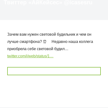
Твиттер «АйКейсес» ‏@icasesru
Зачем вам нужен световой будильник и чем он
лучше смартфона? ⏰ ⠀ Недавно наша коллега
приобрела себе световой будил…
twitter.com/i/web/status/1…