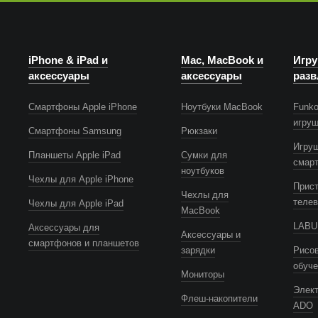
iPhone & iPad и
Mac, MacBook и
Игру
аксессуары
аксессуары
разв
Смартфоны Apple iPhone
Ноутбуки MacBook
Funko
игру
Смартфоны Samsung
Рюкзаки
Игру
Планшеты Apple iPad
Сумки для
смар
ноутбуков
Чехлы для Apple iPhone
Прист
Чехлы для
телев
Чехлы для Apple iPad
MacBook
LABUB
Аксессуары для
Аксессуары и
смартфонов и планшетов
зарядки
Рисов
обуч
Мониторы
Элек
Флеш-накопители
ADO