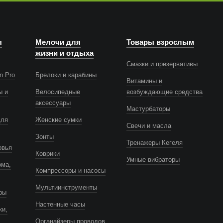
я
Мелочи для
Товары взрослым
жизни и отдыха
Смазки и презервативы
n Pro
Брелоки и карабины
Витамины и
ы и
Велосипедные
возбуждающие средства
аксессуары
Мастурбаторы
для
Женские сумки
Свечи и масла
Зонты
Тренажеры Кегеля
овья
Коврики
Умные вибраторы
ома,
Компрессоры и насосы
Мультиинструменты
ры
Настенные часы
ки,
Органайзеры проводов