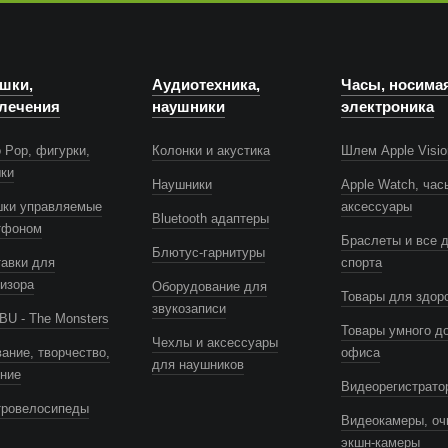
шки,
Аудиотехника,
Часы, носима
лечения
наушники
электроника
 Pop, фигурки,
Колонки и акустика
Шлем Apple Visio
шки
Наушники
Apple Watch, час
шки управляемые
аксессуары
Bluetooth адаптеры
тфоном
Браслеты и все 
Блютус-гарнитуры
авки для
спорта
изора
Оборудование для
Товары для здор
звукозаписи
U - The Monsters
Товары умного д
Чехлы и аксессуары
ание, творчество,
офиса
для наушников
ение
Видеорегистрато
тровелосипеды
Видеокамеры, оч
экшн-камеры