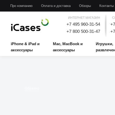
iPhone & iPad и аксессуары
Mac, MacBook и аксессуары
Игрушки, развлечени
Про компанию
Оплата и доставка
Обзоры
Контакты
ИНТЕРНЕТ МАГАЗИН
С
+7 495 960-31-54
+7
+7 800 500-31-47
+7
iPhone & iPad и
Mac, MacBook и
Игрушки,
аксессуары
аксессуары
развлече
Обратно