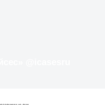
Твиттер «АйКейсес» ‏@icasesru
праздничные дни.