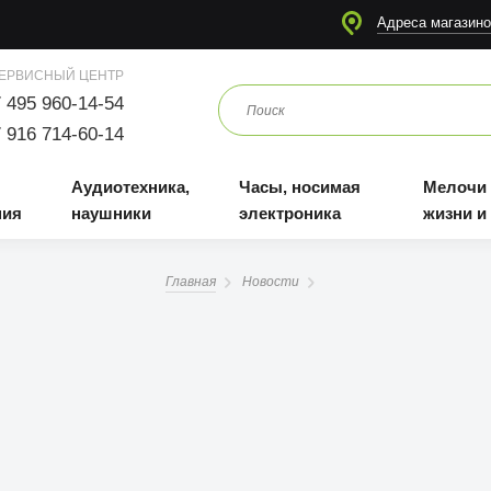
я
Аудиотехника, наушники
Часы, носимая электроника
Мелочи для жизни и отдыха
Адреса магазино
ЕРВИСНЫЙ ЦЕНТР
 495 960-14-54
 916 714-60-14
Аудиотехника,
Часы, носимая
Мелочи
ния
наушники
электроника
жизни и
Главная
Новости