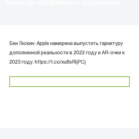
Твиттер «АйКейсес» ‏@icasesru
Бен Гескин: Apple намерена выпустить гарнитуру
дополненной реальности в 2022 году и AR-очки к
2023 году. https://t.co/xu8sRljPCj