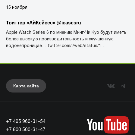
15 ноября
Твиттер «АйКейсес» ‏@icasesru
Apple Watch Series 6 по мнению Минг-Чи Куо будут иметь
более высокую производительность и улучшенную
водонепроницае…
twitter.com/i/web/status/1…
Карта сайта
+7 495 960-31-54
+7 800 500-31-47