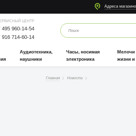
я
Аудиотехника, наушники
Часы, носимая электроника
Мелочи для жизни и отдыха
Адреса магазино
ЕРВИСНЫЙ ЦЕНТР
 495 960-14-54
 916 714-60-14
Аудиотехника,
Часы, носимая
Мелочи
ния
наушники
электроника
жизни и
Главная
Новости