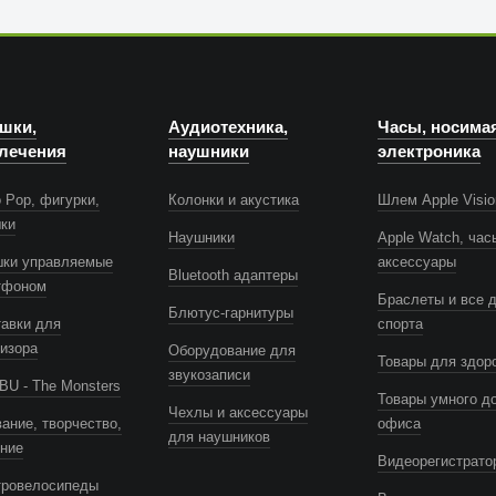
шки,
Аудиотехника,
Часы, носима
лечения
наушники
электроника
 Pop, фигурки,
Колонки и акустика
Шлем Apple Visio
шки
Наушники
Apple Watch, час
шки управляемые
аксессуары
Bluetooth адаптеры
тфоном
Браслеты и все 
Блютус-гарнитуры
авки для
спорта
изора
Оборудование для
Товары для здор
звукозаписи
U - The Monsters
Товары умного д
Чехлы и аксессуары
ание, творчество,
офиса
для наушников
ение
Видеорегистрато
тровелосипеды