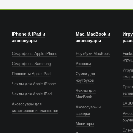
iPhone & iPad и
Mac, MacBook и
Игру
аксессуары
аксессуары
разв
Смартфоны Apple iPhone
Ноутбуки MacBook
Funko
игру
Смартфоны Samsung
Рюкзаки
Игру
Планшеты Apple iPad
Сумки для
смар
ноутбуков
Чехлы для Apple iPhone
Прист
Чехлы для
телев
Чехлы для Apple iPad
MacBook
LABUB
Аксессуары для
Аксессуары и
смартфонов и планшетов
зарядки
Рисов
обуч
Мониторы
Элек