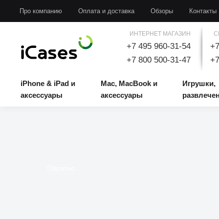
iPhone & iPad и аксессуары
Mac, MacBook и аксессуары
Игрушки, развлечени
Про компанию
Оплата и доставка
Обзоры
Контакты
ИНТЕРНЕТ МАГАЗИН
С
+7 495 960-31-54
+7
+7 800 500-31-47
+7
iPhone & iPad и
Mac, MacBook и
Игрушки,
аксессуары
аксессуары
развлече
Обратно