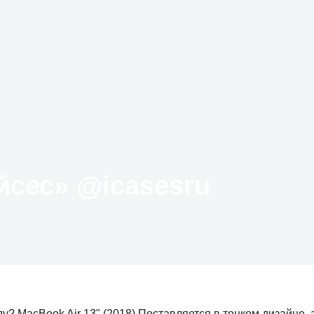
Твиттер «АйКейсес» ‏@icasesru
у? MacBook Air 13" (2018) Поставляется в тонком дизайне, 