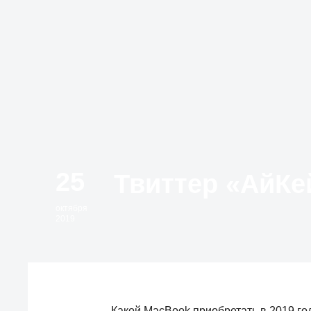
25
октября
2019
Какой MacBook приобретать в 2019 год