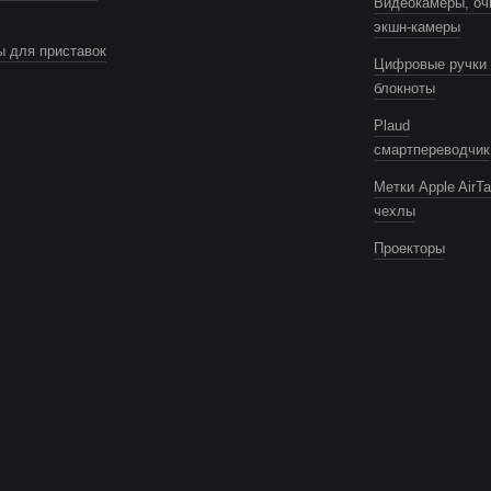
Видеокамеры, оч
экшн-камеры
 для приставок
Цифровые ручки 
блокноты
Plaud
смартпереводчик
Метки Apple AirTa
чехлы
Проекторы