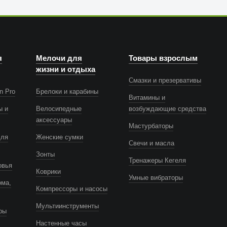
я
Мелочи для
Товары взрослым
жизни и отдыха
Смазки и презервативы
n Pro
Брелоки и карабины
Витамины и
ы и
Велосипедные
возбуждающие средства
аксессуары
Мастурбаторы
для
Женские сумки
Свечи и масла
Зонты
Тренажеры Кегеля
овья
Коврики
Умные вибраторы
ома,
Компрессоры и насосы
Мультиинструменты
ры
Настенные часы