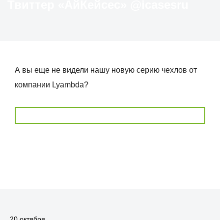
Твиттер «АйКейсес» ‏@icasesru
А вы еще не видели нашу новую серию чехлов от
компании Lyambda? ⠀
20 октября