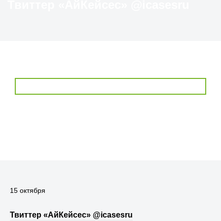
Твиттер «АйКейсес» ‏@icasesru
15 октября
Твиттер «АйКейсес» ‏@icasesru