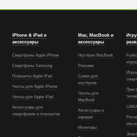
iPhone & iPad и
Mac, MacBook и
Игру
аксессуары
аксессуары
разв
Смартфоны Apple iPhone
Ноутбуки MacBook
Funko
игру
Смартфоны Samsung
Рюкзаки
Игру
Планшеты Apple iPad
Сумки для
смар
ноутбуков
Чехлы для Apple iPhone
Прист
Чехлы для
телев
Чехлы для Apple iPad
MacBook
LABUB
Аксессуары для
Аксессуары и
смартфонов и планшетов
зарядки
Рисов
обуч
Мониторы
Элек