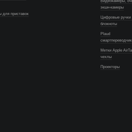
Видеокамеры, оч
экшн-камеры
 для приставок
Цифровые ручки 
блокноты
Plaud
смартпереводчик
Метки Apple AirTa
чехлы
Проекторы