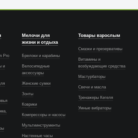
я
Мелочи для
Товары взрослым
жизни и отдыха
Смазки и презервативы
n Pro
Брелоки и карабины
Витамины и
ы и
Велосипедные
возбуждающие средства
аксессуары
Мастурбаторы
для
Женские сумки
Свечи и масла
Зонты
Тренажеры Кегеля
овья
Коврики
Умные вибраторы
ома,
Компрессоры и насосы
Мультиинструменты
ры
Настенные часы