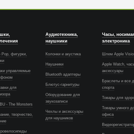
шки,
Аудиотехника,
Часы, носима
лечения
наушники
электроника
 Pop, фигурки,
Колонки и акустика
Шлем Apple Visio
шки
Наушники
Apple Watch, час
шки управляемые
аксессуары
Bluetooth адаптеры
тфоном
Браслеты и все 
Блютус-гарнитуры
авки для
спорта
изора
Оборудование для
Товары для здор
звукозаписи
U - The Monsters
Товары умного д
Чехлы и аксессуары
ание, творчество,
офиса
для наушников
ение
Видеорегистрато
тровелосипеды