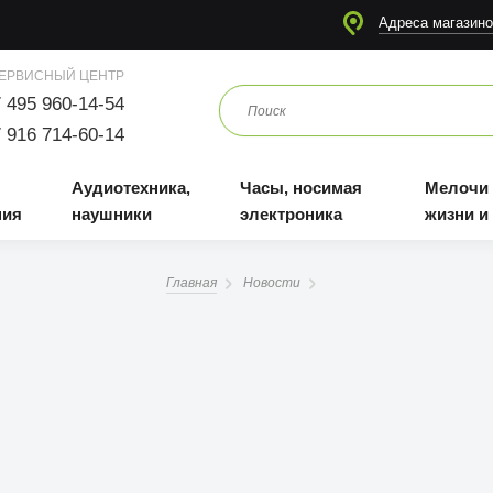
я
Аудиотехника, наушники
Часы, носимая электроника
Мелочи для жизни и отдыха
Адреса магазино
ЕРВИСНЫЙ ЦЕНТР
 495 960-14-54
 916 714-60-14
Аудиотехника,
Часы, носимая
Мелочи
ния
наушники
электроника
жизни и
Главная
Новости