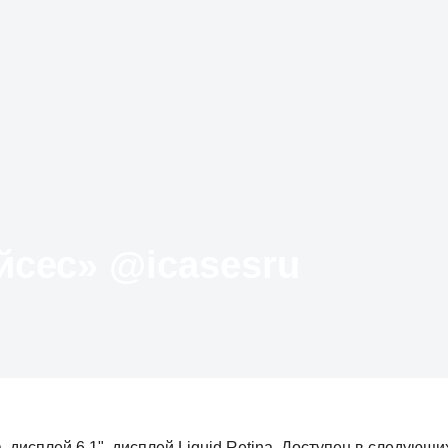
Твиттер «АйКейсес» ‏@icasesru
, дисплей 6,1", дисплей Liquid Retina. Доступен в следующи