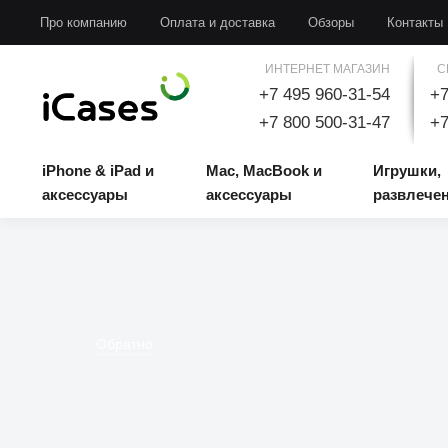
iPhone & iPad и аксессуары
Mac, MacBook и аксессуары
Игрушки, развлечени
Про компанию
Оплата и доставка
Обзоры
Контакты
ИНТЕРНЕТ МАГАЗИН
С
+7 495 960-31-54
+7
+7 800 500-31-47
+7
iPhone & iPad и
Mac, MacBook и
Игрушки,
аксессуары
аксессуары
развлече
Обратно